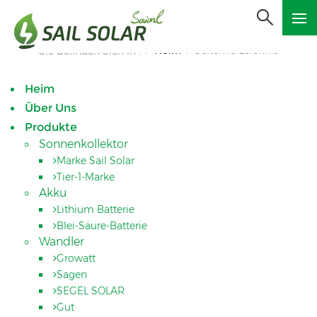
Heim
Seitenverzeichnis
Sie Befinden Sich In :
/
/
Heim
Über Uns
Produkte
Sonnenkollektor
Marke Sail Solar
Tier-1-Marke
Akku
Lithium Batterie
Blei-Säure-Batterie
Wandler
Growatt
Sagen
SEGEL SOLAR
Gut