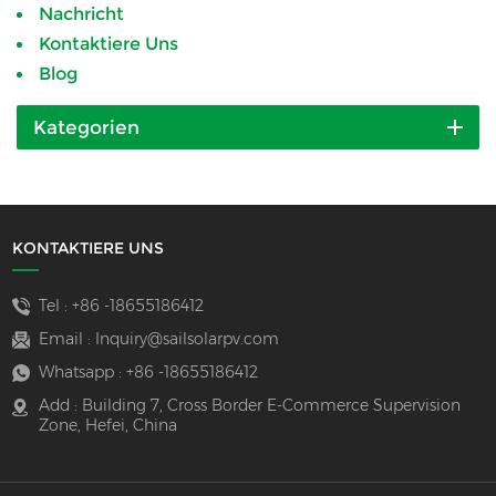
Nachricht
Kontaktiere Uns
Blog
Kategorien
KONTAKTIERE UNS
Tel :
+86 -18655186412
Email :
Inquiry@sailsolarpv.com
Whatsapp :
+86 -18655186412
Add : Building 7, Cross Border E-Commerce Supervision
Zone, Hefei, China