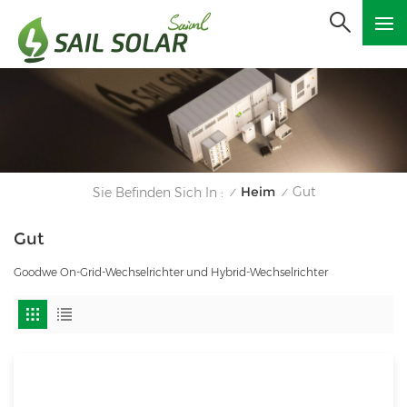
Heim
Gut
Sie Befinden Sich In :
/
/
Gut
Goodwe On-Grid-Wechselrichter und Hybrid-Wechselrichter