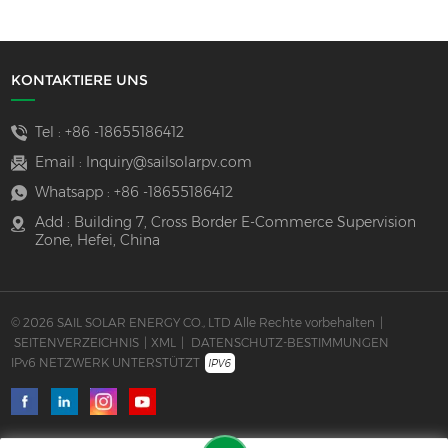
KONTAKTIERE UNS
Tel :
+86 -18655186412
Email :
Inquiry@sailsolarpv.com
Whatsapp :
+86 -18655186412
Add : Building 7, Cross Border E-Commerce Supervision
Zone, Hefei, China
© 2026 SAIL SOLAR ENERGY CO., LTD Alle Rechte vorbehalten
|
SEITENVERZEICHNIS
|
XML
|
DATENSCHUTZ-BESTIMMUNGEN
IPv6 NETZWERK UNTERSTÜTZT