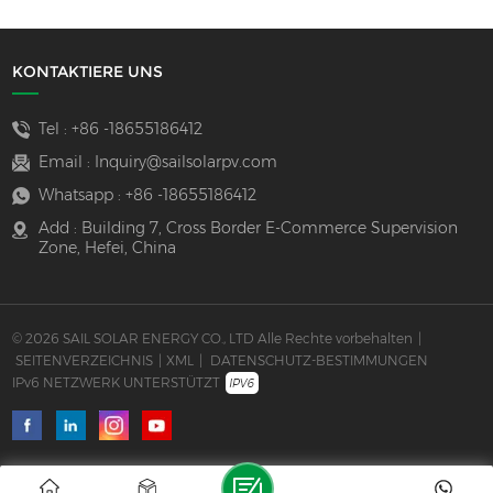
KONTAKTIERE UNS
Tel :
+86 -18655186412
Email :
Inquiry@sailsolarpv.com
Whatsapp :
+86 -18655186412
Add : Building 7, Cross Border E-Commerce Supervision
Zone, Hefei, China
© 2026 SAIL SOLAR ENERGY CO., LTD Alle Rechte vorbehalten
|
SEITENVERZEICHNIS
|
XML
|
DATENSCHUTZ-BESTIMMUNGEN
IPv6 NETZWERK UNTERSTÜTZT