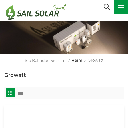
Heim
Growatt
Sie Befinden Sich In :
/
/
Growatt