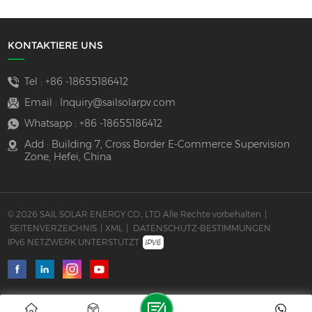
KONTAKTIERE UNS
Tel :
+86 -18655186412
Email :
Inquiry@sailsolarpv.com
Whatsapp :
+86 -18655186412
Add : Building 7, Cross Border E-Commerce Supervision
Zone, Hefei, China
© 2026 SAIL SOLAR ENERGY CO., LTD Alle Rechte vorbehalten
|
SEITENVERZEICHNIS
|
XML
|
DATENSCHUTZ-BESTIMMUNGEN
IPv6 NETZWERK UNTERSTÜTZT