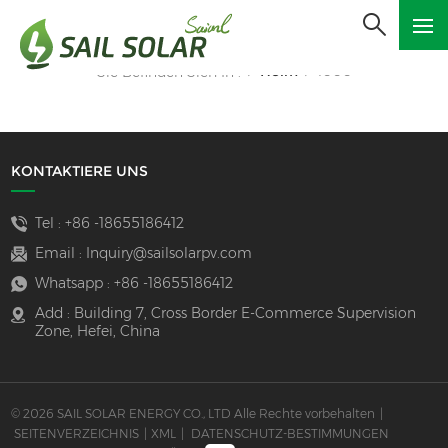
Heim
1000
Sie Befinden Sich In :
/
/
KONTAKTIERE UNS
Tel :
+86 -18655186412
Email :
Inquiry@sailsolarpv.com
Whatsapp :
+86 -18655186412
Add : Building 7, Cross Border E-Commerce Supervision
Zone, Hefei, China
© 2026 SAIL SOLAR ENERGY CO., LTD Alle Rechte vorbehalten
|
SEITENVERZEICHNIS
|
XML
|
DATENSCHUTZ-BESTIMMUNGEN