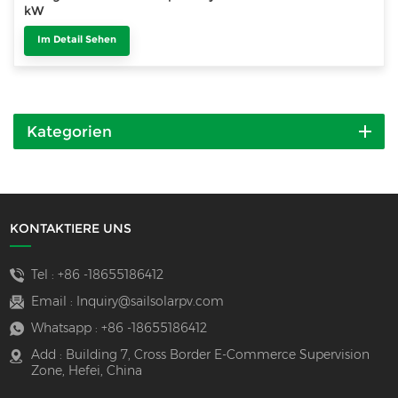
kW
Im Detail Sehen
Kategorien
KONTAKTIERE UNS
Tel :
+86 -18655186412
Email :
Inquiry@sailsolarpv.com
Whatsapp :
+86 -18655186412
Add : Building 7, Cross Border E-Commerce Supervision
Zone, Hefei, China