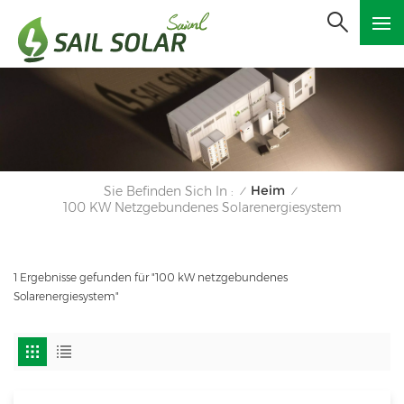
Heim
Sie Befinden Sich In :
/
/
100 KW Netzgebundenes Solarenergiesystem
1 Ergebnisse gefunden für "100 kW netzgebundenes
Solarenergiesystem"