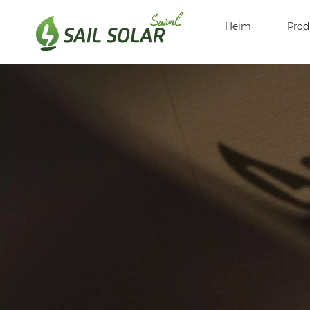
Heim
Prod