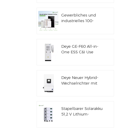
Solarenergiespeicher
Gewerbliches und
industrielles 100-
kW/125-kW-
Solarhybridsystem
Deye GE-F60 All-in-
One ESS C&I Use
60kWh Lithium-
Batterieschrank
Solarenergiespeichersystem
für den Außenbereich
Deye Neuer Hybrid-
51,2V 100Ah
Wechselrichter mit
Solarenergiespeicher
SUN-7/7.6/8/10/12K-
SG06LP1-EU-CM3
Stapelbarer Solarakku
51,2 V Lithium-
Akkupack (100 Ah &
200 Ah) für ESS