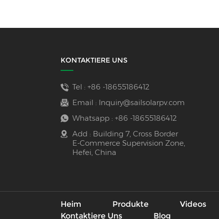
KONTAKTIERE UNS
Tel :
+86 -18655186412
Email :
Inquiry@sailsolarpv.com
Whatsapp :
+86 -18655186412
Add : Building 7, Cross Border
E-Commerce Supervision Zone,
Hefei, China
Heim
Produkte
Videos
Kontaktiere Uns
Blog