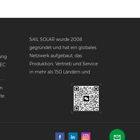
SAIL SOLAR wurde 2008
gegründet und hat ein globales
Netzwerk aufgebaut, das
ung
Produktion, Vertrieb und Service
NEC
in mehr als 150 Ländern und
Regionen weltweit umfasst.
en
nte
k
lobalen
ndustrie