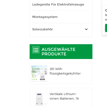
Ladegeräte Für Elektrofahrzeuge
G
i
Montagesystem
v
E
Solarzubehör
S
m
AUSGEWÄHLTE
PRODUKTE
261 kWh
flüssigkeitsgekühlter
integrierter
Außenschrank für
gewerbliche und
industrielle
Vertikale Lithium-
Anwendungen IP66
Ionen-Batterien, 16
ESS
kWh