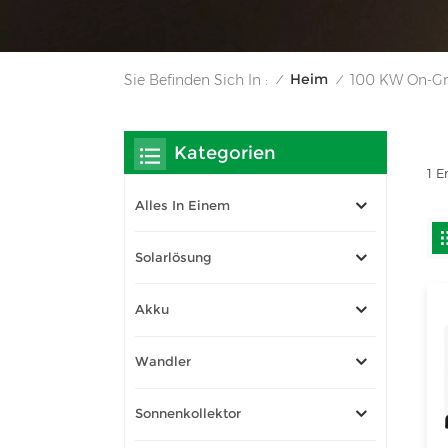
Heim
Sie Befinden Sich In :
100 KW On-Gri
/
/
Kategorien
1 E
Alles In Einem
Solarlösung
Akku
Wandler
Sonnenkollektor