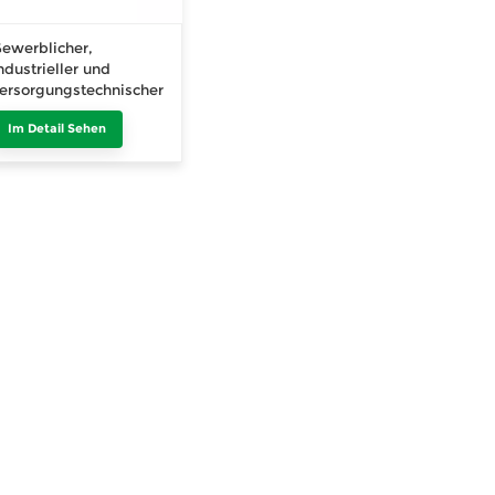
ewerblicher,
ndustrieller und
ersorgungstechnischer
insatz von Growatt-
Im Detail Sehen
PV-
olarwechselrichtern
it 15 kW – 253 kW