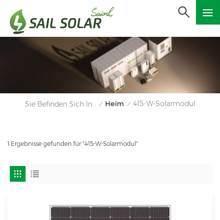
Heim
415-W-Solarmodul
Sie Befinden Sich In :
/
/
1 Ergebnisse gefunden für "415-W-Solarmodul"