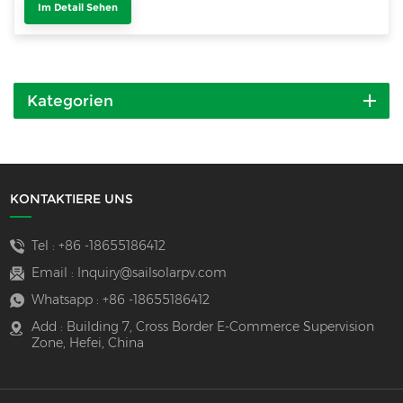
Im Detail Sehen
Kategorien
KONTAKTIERE UNS
Tel :
+86 -18655186412
Email :
Inquiry@sailsolarpv.com
Whatsapp :
+86 -18655186412
Add : Building 7, Cross Border E-Commerce Supervision
Zone, Hefei, China