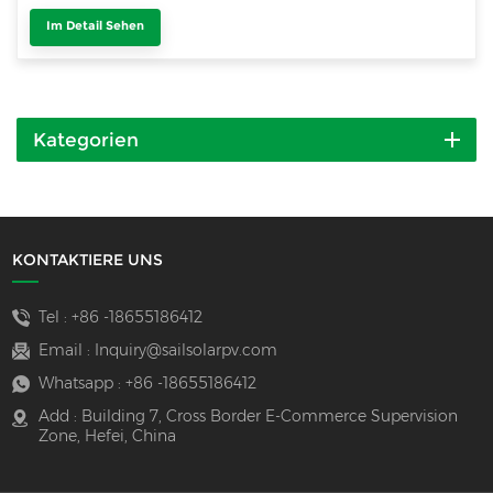
Im Detail Sehen
Kategorien
KONTAKTIERE UNS
Tel :
+86 -18655186412
Email :
Inquiry@sailsolarpv.com
Whatsapp :
+86 -18655186412
Add : Building 7, Cross Border E-Commerce Supervision
Zone, Hefei, China