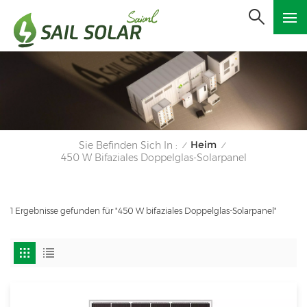
Heim
Sie Befinden Sich In :
/
/
450 W Bifaziales Doppelglas-Solarpanel
1 Ergebnisse gefunden für "450 W bifaziales Doppelglas-Solarpanel"