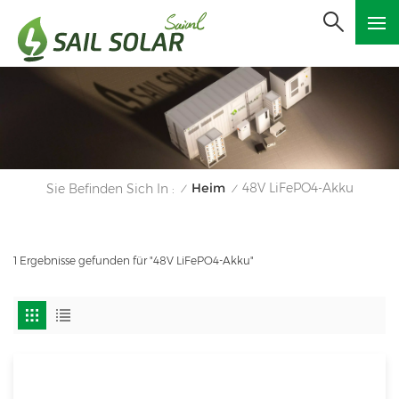
Heim
48V LiFePO4-Akku
Sie Befinden Sich In :
/
/
1 Ergebnisse gefunden für "48V LiFePO4-Akku"