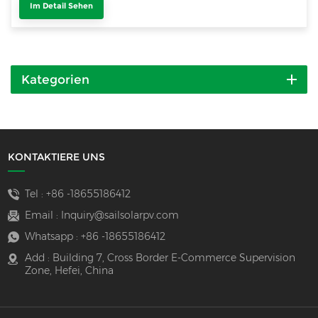
Im Detail Sehen
Kategorien
KONTAKTIERE UNS
Tel :
+86 -18655186412
Email :
Inquiry@sailsolarpv.com
Whatsapp :
+86 -18655186412
Add : Building 7, Cross Border E-Commerce Supervision
Zone, Hefei, China