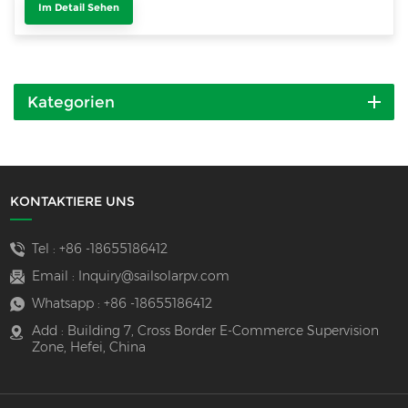
Im Detail Sehen
Kategorien
KONTAKTIERE UNS
Tel :
+86 -18655186412
Email :
Inquiry@sailsolarpv.com
Whatsapp :
+86 -18655186412
Add : Building 7, Cross Border E-Commerce Supervision
Zone, Hefei, China