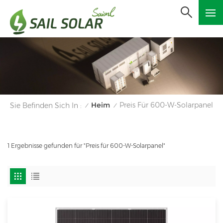
Heim
Preis Für 600-W-Solarpanel
Sie Befinden Sich In :
/
/
1 Ergebnisse gefunden für "Preis für 600-W-Solarpanel"