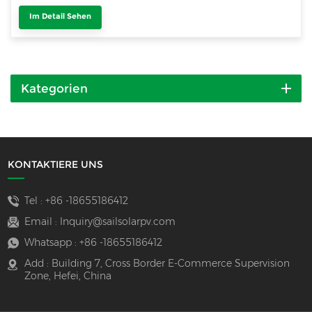
Im Detail Sehen
Kategorien
KONTAKTIERE UNS
Tel :
+86 -18655186412
Email :
Inquiry@sailsolarpv.com
Whatsapp :
+86 -18655186412
Add : Building 7, Cross Border E-Commerce Supervision
Zone, Hefei, China