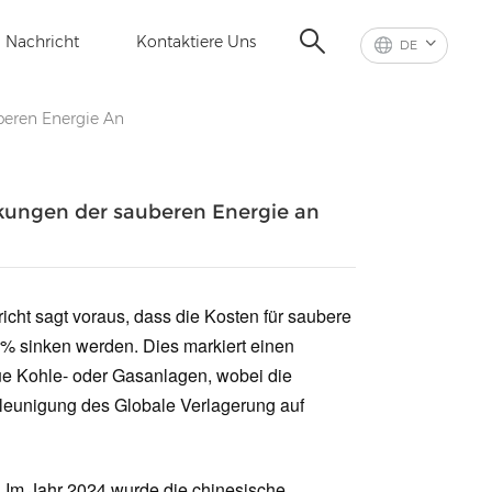
Nachricht
Kontaktiere Uns
DE
beren Energie An
nkungen der sauberen Energie an
icht sagt voraus, dass die Kosten für saubere
1% sinken werden. Dies markiert einen
neue Kohle- oder Gasanlagen, wobei die
eunigung des Globale Verlagerung auf
. Im Jahr 2024 wurde die chinesische