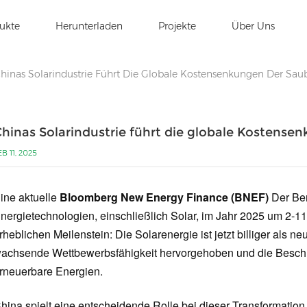
ukte
Herunterladen
Projekte
Über Uns
hinas Solarindustrie Führt Die Globale Kostensenkungen Der Sau
hinas Solarindustrie führt die globale Kostense
EB 11, 2025
ine aktuelle
Bloomberg New Energy Finance (BNEF)
Der Ber
nergietechnologien, einschließlich Solar, im Jahr 2025 um 2-1
rheblichen Meilenstein: Die Solarenergie ist jetzt billiger als 
achsende Wettbewerbsfähigkeit hervorgehoben und die Beschl
rneuerbare Energien.
hina spielt eine entscheidende Rolle bei dieser Transformation