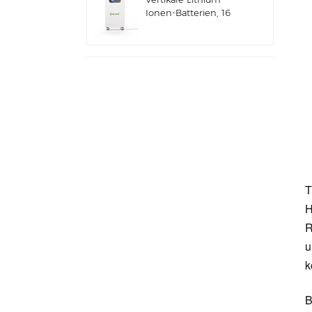
Anwendungen IP66
Ionen-Batterien, 16
ESS
kWh
Solarenergiespeicher
Gewerbliches und
industrielles 100-
kW/125-kW-
Solarhybridsystem
Deye GE-F60 All-in-
One ESS C&I Use
60kWh Lithium-
T
Batterieschrank
Solarenergiespeichersystem
H
für den Außenbereich
Deye Neuer Hybrid-
R
51,2V 100Ah
Wechselrichter mit
u
Solarenergiespeicher
k
SUN-7/7.6/8/10/12K-
SG06LP1-EU-CM3
B
Stapelbarer Solarakku
51,2 V Lithium-