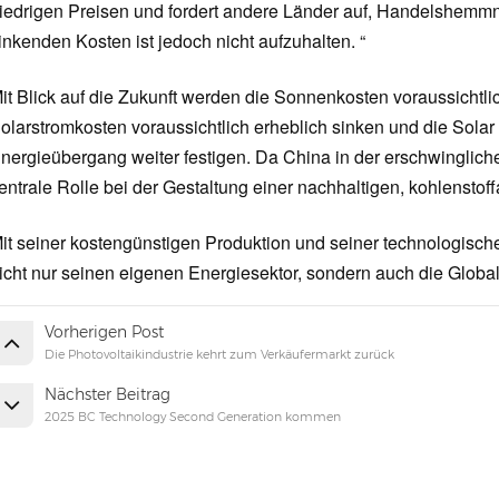
iedrigen Preisen und fordert andere Länder auf, Handelshemmni
inkenden Kosten ist jedoch nicht aufzuhalten. “
it Blick auf die Zukunft werden die Sonnenkosten voraussichtli
olarstromkosten voraussichtlich erheblich sinken und die Solar
nergieübergang weiter festigen. Da China in der erschwingliche
entrale Rolle bei der Gestaltung einer nachhaltigen, kohlenstof
it seiner kostengünstigen Produktion und seiner technologisch
icht nur seinen eigenen Energiesektor, sondern auch die Globa
Vorherigen Post
Die Photovoltaikindustrie kehrt zum Verkäufermarkt zurück
Nächster Beitrag
2025 BC Technology Second Generation kommen