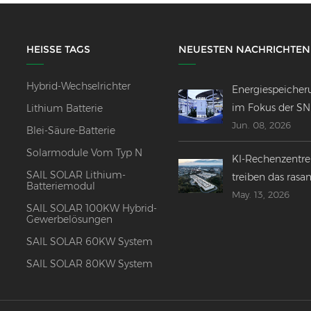
HEISSE TAGS
NEUESTEN NACHRICHTEN
Hybrid-Wechselrichter
Energiespeicher
im Fokus der S
Lithium Batterie
Jun. 08, 2026
2026 –
Blei-Säure-Batterie
Innovationen,
Solarmodule Vom Typ N
KI-Rechenzentr
Fusionen und
SAIL SOLAR Lithium-
treiben das rasa
globaler Ausblic
Batteriemodul
May. 13, 2026
Wachstum der g
SAIL SOLAR 100KW Hybrid-
Energiespeicheri
Gewerbelösungen
voran.
SAIL SOLAR 60KW System
SAIL SOLAR 80KW System