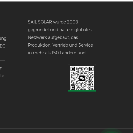
SAIL SOLAR wurde 2008
gegründet und hat ein globales
Netzwerk aufgebaut, das
ung
Produktion, Vertrieb und Service
NEC
in mehr als 150 Ländern und
Regionen weltweit umfasst.
en
nte
k
lobalen
ndustrie