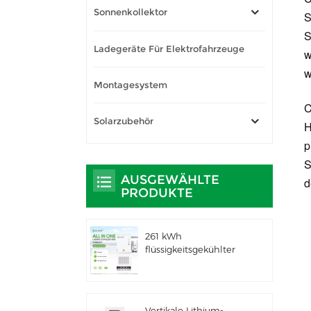
Sonnenkollektor
S
S
Ladegeräte Für Elektrofahrzeuge
w
w
Montagesystem
C
Solarzubehör
H
p
S
AUSGEWÄHLTE
d
PRODUKTE
261 kWh
flüssigkeitsgekühlter
integrierter
Außenschrank für
gewerbliche und
industrielle
Vertikale Lithium-