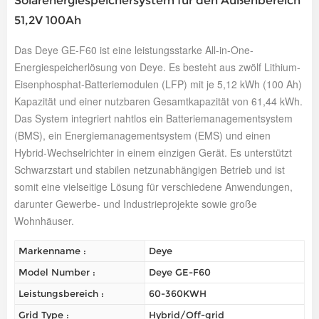
Solarenergiespeichersystem für den Außenbereich
51,2V 100Ah
Das Deye GE-F60 ist eine leistungsstarke All-in-One-
Energiespeicherlösung von Deye. Es besteht aus zwölf Lithium-
Eisenphosphat-Batteriemodulen (LFP) mit je 5,12 kWh (100 Ah)
Kapazität und einer nutzbaren Gesamtkapazität von 61,44 kWh.
Das System integriert nahtlos ein Batteriemanagementsystem
(BMS), ein Energiemanagementsystem (EMS) und einen
Hybrid-Wechselrichter in einem einzigen Gerät. Es unterstützt
Schwarzstart und stabilen netzunabhängigen Betrieb und ist
somit eine vielseitige Lösung für verschiedene Anwendungen,
darunter Gewerbe- und Industrieprojekte sowie große
Wohnhäuser.
Markenname :
Deye
Model Number :
Deye GE-F60
Leistungsbereich :
60-360KWH
Grid Type :
Hybrid/Off-grid