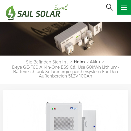
Heim
Akku
Sie Befinden Sich In :
/
/
/
Deye GE-F60 All-In-One ESS C&I Use 60kWh Lithium-
Batterieschrank Solarenergiespeichersystem Für Den
Außenbereich 51,2V 100Ah