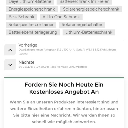
Deye Lithium-Batterie
Batterieschrank Im Freien
Energiespeicherschrank
Solarenergiespeicherschrank
Bess Schrank
All-In-One-Schrank
Solarspeichercontainer
Solarenergiebehälter
Batteriebehälterlagerung
Lithium-Batterieschrank
Vorherige
Deye Lithium-Ionen-Akkupack 51,2 V 100 Ah AI-Serie AI-W5.1-B 5,12 kWh Lithium-
Batterie
Nächste
SAIL SOLAR 51,2V 300Ah Rack-Montage-Lithiumbatterie
Fordern Sie Noch Heute Ein
Kostenloses Angebot An
Wenn Sie an unseren Produkten interessiert sind und
weitere Einzelheiten erfahren möchten, hinterlassen
Sie bitte hier eine Nachricht. Wir werden Ihnen so
schnell wie möglich antworten.