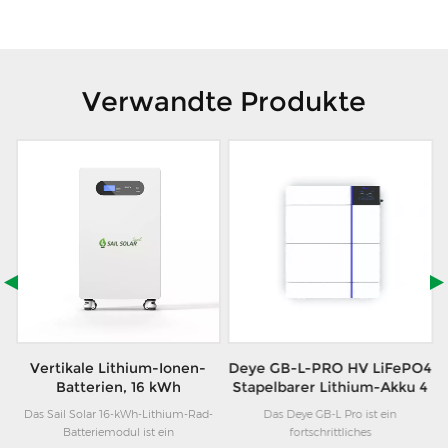
Verwandte Produkte
Vertikale Lithium-Ionen-
Deye GB-L-PRO HV LiFePO4
Batterien, 16 kWh
Stapelbarer Lithium-Akku 4
Solarenergiespeicher
kWh–24 kWh für
Das Sail Solar 16-kWh-Lithium-Rad-
Das Deye GB-L Pro ist ein
Heimspeichersysteme für
st
Batteriemodul ist ein
fortschrittliches
A
Solarenergie (EU)