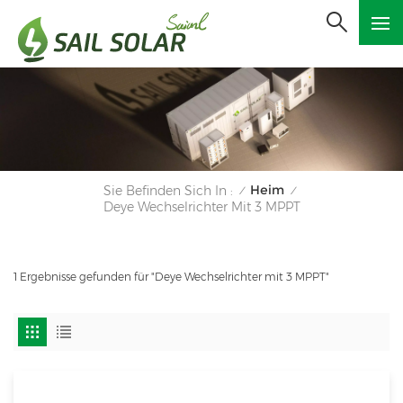
Heim
Sie Befinden Sich In :
/
/
Deye Wechselrichter Mit 3 MPPT
1 Ergebnisse gefunden für "Deye Wechselrichter mit 3 MPPT"