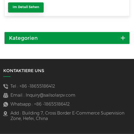
Im Detail Sehen
Kategorien
KONTAKTIERE UNS
Tel :
+86 -18655186412
Email :
Inquiry@sailsolarpv.com
Whatsapp :
+86 -18655186412
Add : Building 7, Cross Border E-Commerce Supervision
Zone, Hefei, China