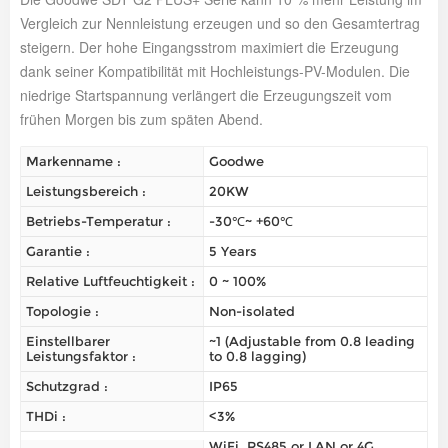
Vergleich zur Nennleistung erzeugen und so den Gesamtertrag
steigern. Der hohe Eingangsstrom maximiert die Erzeugung
dank seiner Kompatibilität mit Hochleistungs-PV-Modulen. Die
niedrige Startspannung verlängert die Erzeugungszeit vom
frühen Morgen bis zum späten Abend.
Markenname :
Goodwe
Leistungsbereich :
20KW
Betriebs-Temperatur :
-30℃~ +60℃
Garantie :
5 Years
Relative Luftfeuchtigkeit :
0 ~ 100%
Topologie :
Non-isolated
Einstellbarer
~1 (Adjustable from 0.8 leading
Leistungsfaktor :
to 0.8 lagging)
Schutzgrad :
IP65
THDi :
<3%
WiFi, RS485 or LAN or 4G