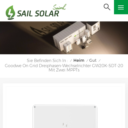
Heim
Gut
Sie Befinden Sich In :
/
/
/
Goodwe On Grid Dreiphasen-Wechselrichter GW20K-SDT-20
Mit Zwei MPPTs