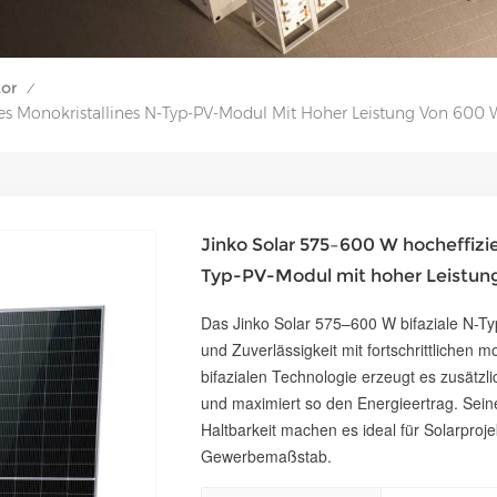
tor
/
les Monokristallines N-Typ-PV-Modul Mit Hoher Leistung Von 600 
Jinko Solar 575–600 W hocheffizie
Typ-PV-Modul mit hoher Leistun
Das Jinko Solar 575–600 W bifaziale N-Ty
und Zuverlässigkeit mit fortschrittlichen 
bifazialen Technologie erzeugt es zusätzl
und maximiert so den Energieertrag. Sei
Haltbarkeit machen es ideal für Solarproj
Gewerbemaßstab.