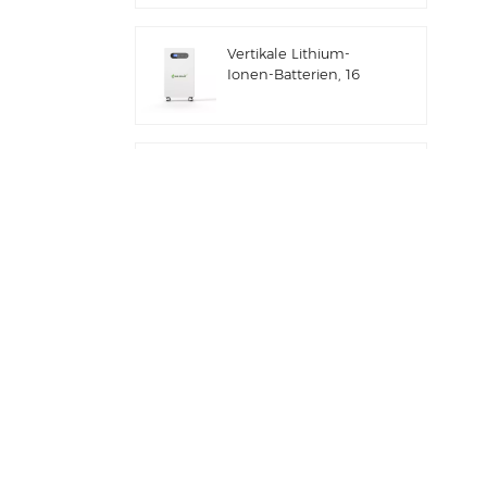
gewerbliche und
industrielle
Vertikale Lithium-
Anwendungen IP66
Ionen-Batterien, 16
ESS
kWh
Solarenergiespeicher
Gewerbliches und
industrielles 100-
kW/125-kW-
Solarhybridsystem
Deye GE-F60 All-in-
One ESS C&I Use
60kWh Lithium-
Batterieschrank
Solarenergiespeichersystem
für den Außenbereich
Deye Neuer Hybrid-
51,2V 100Ah
Wechselrichter mit
Solarenergiespeicher
SUN-7/7.6/8/10/12K-
SG06LP1-EU-CM3