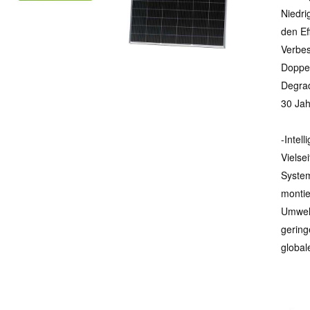
Niedri
den Ef
Verbes
Doppel
Degrad
30 Jah
-Intel
Vielse
System
montie
Umwelt
gering
global