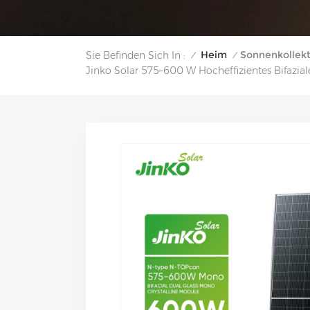
Heim
Sonnenkollek
Sie Befinden Sich In :
/
/
Jinko Solar 575–600 W Hocheffizientes Bifazia