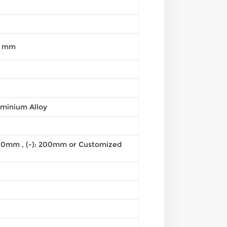
0 mm
minium Alloy
00mm , (-): 200mm or Customized