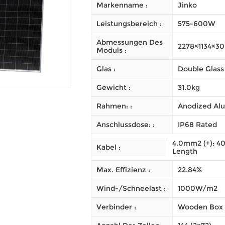
Markenname :
Jinko
Leistungsbereich :
575-600W
Abmessungen Des
2278×1134×3
Moduls :
Glas :
Double Glass
Gewicht :
31.0kg
Rahmen: :
Anodized Alu
Anschlussdose: :
IP68 Rated
4.0mm2 (+): 4
Kabel :
Length
Max. Effizienz :
22.84%
Wind-/Schneelast :
1000W/m2
Verbinder :
Wooden Box