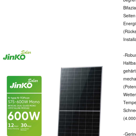
Bifazi
Seiten
Energi
(Rücks
Instal
-Robus
Haltba
gehärt
mechan
(Poten
Wetter
Temper
Schnee
(4.000
-Gerin