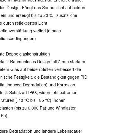
ales Design: Fängt das Sonnenlicht auf beiden
 ein und erzeugt bis zu
20 %+ zusätzliche
e durch reflektiertes Licht
eitenverstärkung variiert je nach
lationsbedingungen)
te Doppelglaskonstruktion
rkeit: Rahmenloses Design mit 2 mm starkem
etem Glas auf beiden Seiten verbessert die
ische Festigkeit, die Beständigkeit gegen PID
tial Induced Degradation) und Korrosion.
fest: Schutzart IP68, widersteht extremen
aturen (-40 °C bis +85 °C), hohen
lasten (bis zu 6.000 Pa) und Windlasten
 Pa).
gere Degradation und längere Lebensdauer