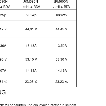
590N-
JKM595N-
JKM600N-
4-BDV
72
HL4-BDV
72HL4-BDV
0Wp
595Wp
600Wp
17 V
44,31 V
44,45 V
,36A
13,43A
13,50A
90 V
53,10 V
53,30 V
.07A
14.13A
14.19A
84 %
23,03 %
23,23 %
NG
ich“ zu behaupten und ein loyaler Partner in seinem