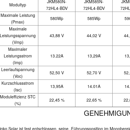
JKM580N-
JKM585N-
JKM
Modultyp
72
HL4-BDV
72
HL4-BDV
72
HL
Maximale Leistung
580Wp
585Wp
59
(Pmax)
Maximale
Leistungsspannung
43,88 V
44,02 V
44,
(Vmp)
Maximaler
Leistungsstrom
13.22A
13,29A
13
(Imp)
Leerlaufspannung
52,50 V
52,70 V
52,
(Voc)
Kurzschlussstrom
13,95A
14.01A
14
(Isc)
Moduleffizienz STC
22,45 %
22,65 %
22,
(%)
GENEHMIGU
inko Solar ist fest entschlossen, seine „Führungsposition im Monobere