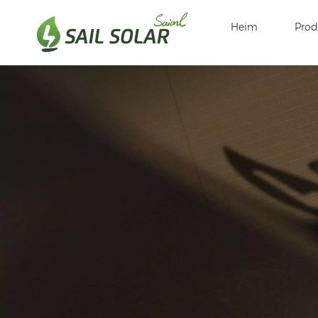
Heim
Prod