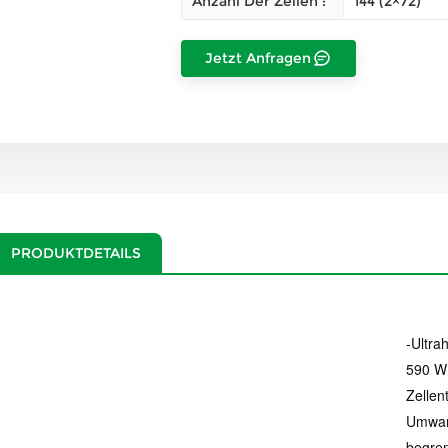
Anzahl Der Zellen :
144 (2×72)
Jetzt Anfragen
PRODUKTDETAILS
-Ultra
590 W 
Zellen
Umwand
begren