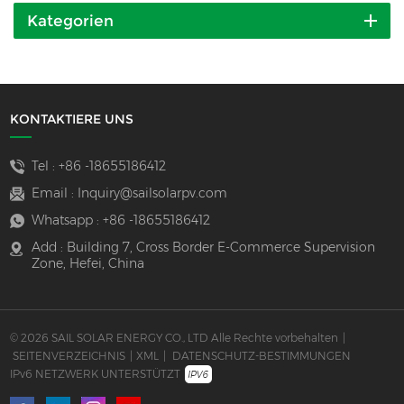
Kategorien
KONTAKTIERE UNS
Tel :
+86 -18655186412
Email :
Inquiry@sailsolarpv.com
Whatsapp :
+86 -18655186412
Add : Building 7, Cross Border E-Commerce Supervision
Zone, Hefei, China
© 2026 SAIL SOLAR ENERGY CO., LTD Alle Rechte vorbehalten
|
SEITENVERZEICHNIS
|
XML
|
DATENSCHUTZ-BESTIMMUNGEN
IPv6 NETZWERK UNTERSTÜTZT