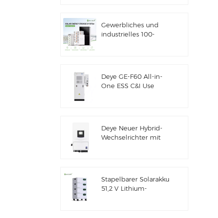
Solarenergiespeicher
Gewerbliches und
industrielles 100-
kW/125-kW-
Solarhybridsystem
Deye GE-F60 All-in-
One ESS C&I Use
60kWh Lithium-
Batterieschrank
Solarenergiespeichersystem
für den Außenbereich
Deye Neuer Hybrid-
51,2V 100Ah
Wechselrichter mit
Solarenergiespeicher
SUN-7/7.6/8/10/12K-
SG06LP1-EU-CM3
Stapelbarer Solarakku
51,2 V Lithium-
Akkupack (100 Ah &
200 Ah) für ESS