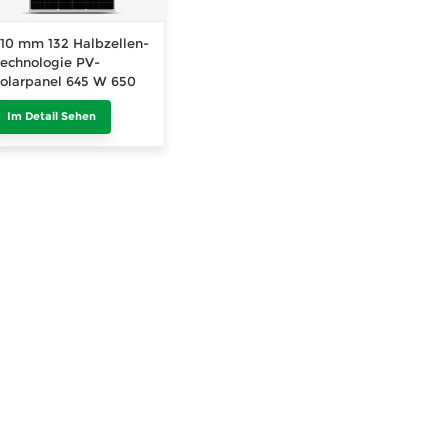
10 mm 132 Halbzellen-
echnologie PV-
olarpanel 645 W 650
W 655 W 660 W 665 W
Im Detail Sehen
670 W