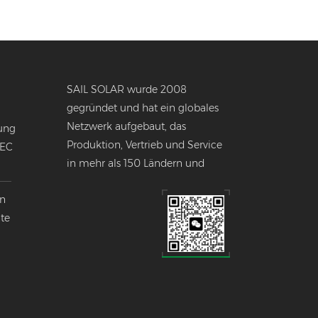
SAIL SOLAR wurde 2008
gegründet und hat ein globales
Netzwerk aufgebaut, das
ung
Produktion, Vertrieb und Service
NEC
in mehr als 150 Ländern und
Regionen weltweit umfasst.
en
nte
k
lobalen
ndustrie