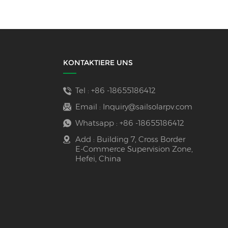
KONTAKTIERE UNS
Tel :
+86 -18655186412
Email :
Inquiry@sailsolarpv.com
Whatsapp :
+86 -18655186412
Add : Building 7, Cross Border
E-Commerce Supervision Zone,
Hefei, China