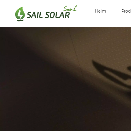
Heim
Prod