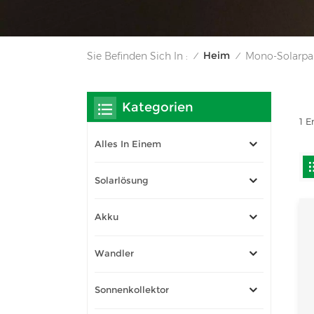
Heim
Sie Befinden Sich In :
Mono-Solarpa
/
/
Kategorien
1 E
Alles In Einem
Solarlösung
Akku
Wandler
Sonnenkollektor