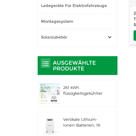
Ladegeräte Für Elektrofahrzeuge
2
T
Montagesystem
S
Solarzubehör
AUSGEWÄHLTE
PRODUKTE
261 kWh
flüssigkeitsgekühlter
integrierter
Außenschrank für
gewerbliche und
industrielle
Vertikale Lithium-
Anwendungen IP66
Ionen-Batterien, 16
ESS
kWh