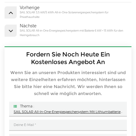
Vorherige
SAIL SOLAR 3,5 kW/5 kWh All-in-One-Solarenergiespeichersystem für
Privathaushalte
Nächste
SAIL SOLAR All-in-One Energiespeichersystem mit Batterie 6 kW + 15 kWh für den
Heimgebrauch
Fordern Sie Noch Heute Ein
Kostenloses Angebot An
Wenn Sie an unseren Produkten interessiert sind und
weitere Einzelheiten erfahren möchten, hinterlassen
Sie bitte hier eine Nachricht. Wir werden Ihnen so
schnell wie möglich antworten.
Thema :
SAIL SOLAR All-In-One-Energiespeichersystem Mit Lithiumbatterie (6 KW + 10 KWh) Für Den Privaten Gebrauch