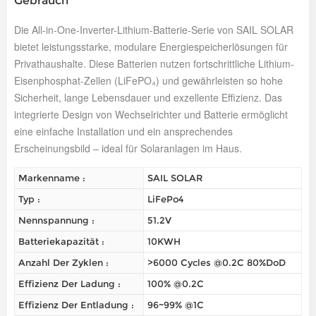
Gebrauch
Die All-in-One-Inverter-Lithium-Batterie-Serie von SAIL SOLAR
bietet leistungsstarke, modulare Energiespeicherlösungen für
Privathaushalte. Diese Batterien nutzen fortschrittliche Lithium-
Eisenphosphat-Zellen (LiFePO₄) und gewährleisten so hohe
Sicherheit, lange Lebensdauer und exzellente Effizienz. Das
integrierte Design von Wechselrichter und Batterie ermöglicht
eine einfache Installation und ein ansprechendes
Erscheinungsbild – ideal für Solaranlagen im Haus.
Markenname :
SAIL SOLAR
Typ :
LiFePo4
Nennspannung :
51.2V
Batteriekapazität :
10KWH
Anzahl Der Zyklen :
>6000 Cycles @0.2C 80%DoD
Effizienz Der Ladung :
100% @0.2C
Effizienz Der Entladung :
96~99% @1C