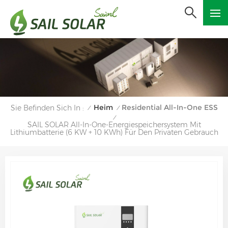
Heim
Residential All-In-One ESS
Sie Befinden Sich In :
/
/
/
SAIL SOLAR All-In-One-Energiespeichersystem Mit
Lithiumbatterie (6 KW + 10 KWh) Für Den Privaten Gebrauch