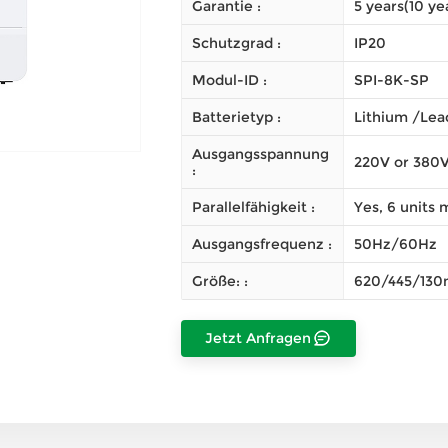
Garantie :
5 years(10 ye
Schutzgrad :
IP20
Modul-ID :
SPI-8K-SP
Batterietyp :
Lithium /Le
Ausgangsspannung
220V or 380
:
Parallelfähigkeit :
Yes, 6 units
Ausgangsfrequenz :
50Hz/60Hz
Größe: :
620/445/13
Jetzt Anfragen