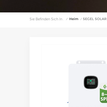
Heim
SEGEL SOLAR
Sie Befinden Sich In :
/
/