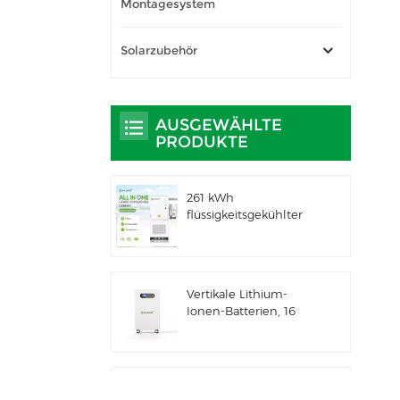
Montagesystem
Solarzubehör
AUSGEWÄHLTE
PRODUKTE
261 kWh
flüssigkeitsgekühlter
integrierter
Außenschrank für
gewerbliche und
industrielle
Vertikale Lithium-
Anwendungen IP66
Ionen-Batterien, 16
ESS
kWh
Solarenergiespeicher
Gewerbliches und