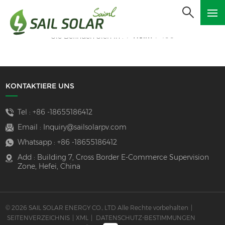
Heim
100
Sie Befinden Sich In :
/
/
KONTAKTIERE UNS
Tel :
+86 -18655186412
Email :
Inquiry@sailsolarpv.com
Whatsapp :
+86 -18655186412
Add : Building 7, Cross Border E-Commerce Supervision
Zone, Hefei, China
© 2026 SAIL SOLAR ENERGY CO., LTD Alle Rechte vorbehalten
|
SEITENVERZEICHNIS
|
XML
|
DATENSCHUTZ-BESTIMMUNGEN