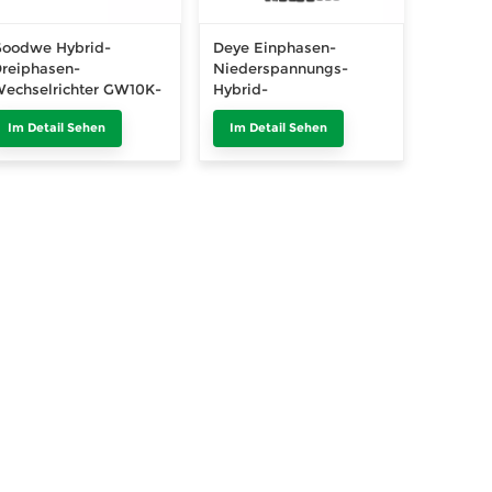
oodwe Hybrid-
Deye Einphasen-
reiphasen-
Niederspannungs-
echselrichter GW10K-
Hybrid-
T mit zwei MPPTs
Solarwechselrichter 5
Im Detail Sehen
Im Detail Sehen
kW