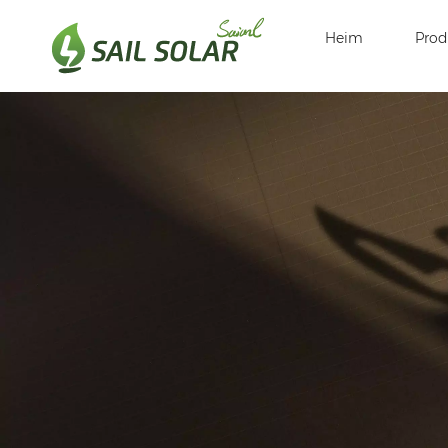
Heim
Prod