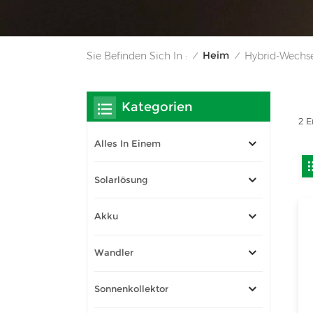
Heim
Sie Befinden Sich In :
Hybrid-Wechse
/
/
Kategorien
2 E
Alles In Einem
Solarlösung
Akku
Wandler
Sonnenkollektor