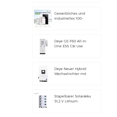
Solarenergiespeicher
Gewerbliches und
industrielles 100-
kW/125-kW-
Solarhybridsystem
Deye GE-F60 All-in-
One ESS C&I Use
60kWh Lithium-
Batterieschrank
Solarenergiespeichersystem
für den Außenbereich
Deye Neuer Hybrid-
51,2V 100Ah
Wechselrichter mit
Solarenergiespeicher
SUN-7/7.6/8/10/12K-
SG06LP1-EU-CM3
Stapelbarer Solarakku
51,2 V Lithium-
Akkupack (100 Ah &
200 Ah) für ESS