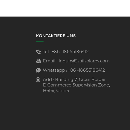
KONTAKTIERE UNS
Tel :
+86 -18655186412
Email :
Inquiry@sailsolarpv.com
Whatsapp :
+86 -18655186412
Add : Building 7, Cross Border
E-Commerce Supervision Zone,
Hefei, China