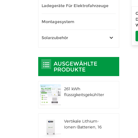
Ladegeräte Für Elektrofahrzeuge
G
D
Montagesystem
W
E
Solarzubehör
AUSGEWÄHLTE
PRODUKTE
261 kWh
flüssigkeitsgekühlter
integrierter
Außenschrank für
gewerbliche und
industrielle
Vertikale Lithium-
Anwendungen IP66
Ionen-Batterien, 16
ESS
kWh