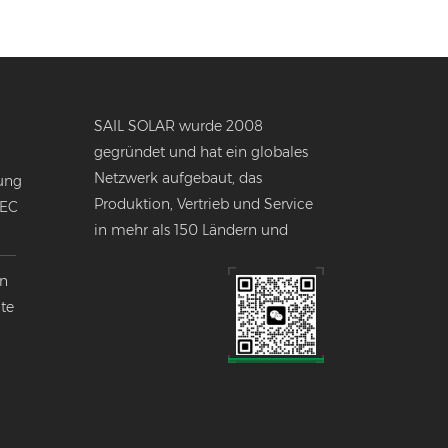
SAIL SOLAR wurde 2008
gegründet und hat ein globales
Netzwerk aufgebaut, das
ung
Produktion, Vertrieb und Service
NEC
in mehr als 150 Ländern und
Regionen weltweit umfasst.
en
nte
k
lobalen
ndustrie