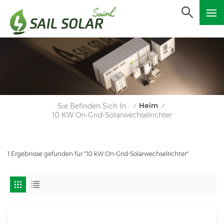
Heim
Sie Befinden Sich In :
/
/
10 KW On-Grid-Solarwechselrichter
1 Ergebnisse gefunden für "10 kW On-Grid-Solarwechselrichter"