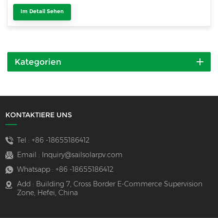
Im Detail Sehen
Kategorien
KONTAKTIERE UNS
Tel :
+86 -18655186412
Email :
Inquiry@sailsolarpv.com
Whatsapp :
+86 -18655186412
Add : Building 7, Cross Border E-Commerce Supervision
Zone, Hefei, China