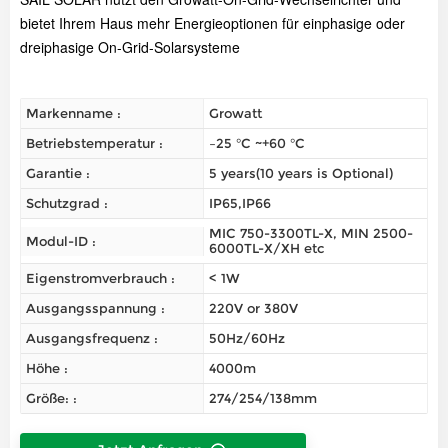
bietet Ihrem Haus mehr Energieoptionen für einphasige oder
dreiphasige On-Grid-Solarsysteme
Markenname :
Growatt
Betriebstemperatur :
–25 °C ~+60 °C
Garantie :
5 years(10 years is Optional)
Schutzgrad :
IP65,IP66
MIC 750-3300TL-X, MIN 2500-
Modul-ID :
6000TL-X/XH etc
Eigenstromverbrauch :
< 1W
Ausgangsspannung :
220V or 380V
Ausgangsfrequenz :
50Hz/60Hz
Höhe :
4000m
Größe: :
274/254/138mm