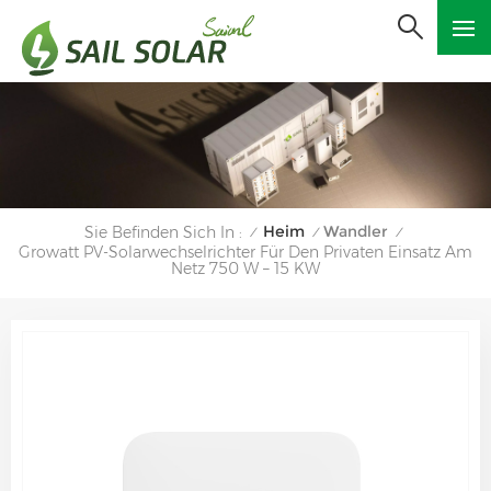
Heim
Wandler
Sie Befinden Sich In :
/
/
/
Growatt PV-Solarwechselrichter Für Den Privaten Einsatz Am
Netz 750 W – 15 KW