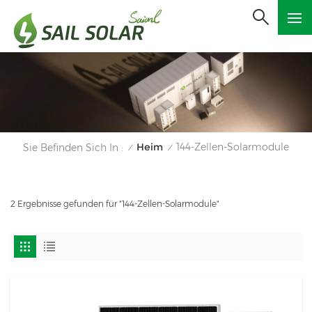
Heim
144-Zellen-Solarmodule
Sie Befinden Sich In :
/
/
2 Ergebnisse gefunden für "144-Zellen-Solarmodule"