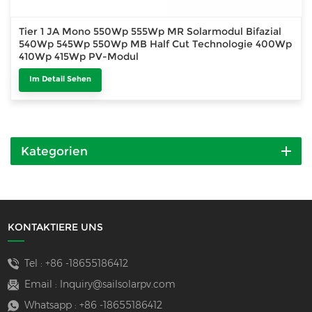
Tier 1 JA Mono 550Wp 555Wp MR Solarmodul Bifazial
540Wp 545Wp 550Wp MB Half Cut Technologie 400Wp
410Wp 415Wp PV-Modul
Im Detail Sehen
Kategorien
KONTAKTIERE UNS
Tel :
+86 -18655186412
Email :
Inquiry@sailsolarpv.com
Whatsapp :
+86 -18655186412