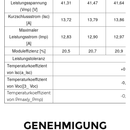
Leistungsspannung
41,31
41,47
41,64
(Vmp) [V]
Kurzschlussstrom (lsc)
13,72
13,79
13,86
[A]
Maximaler
Leistungsstrom (lmp)
12,83
12,90
12,97
[A]
Moduleffizienz [%]
20,5
20,7
20,9
Leistungstoleranz
0
Temperaturkoeffizient
+0,0
von lsc(a_lsc)
Temperaturkoeffizient
-0,2
von Voc([3_ Voc)
Temperaturkoeffizient
-0,3
von Pmax(y_Pmp)
GENEHMIGUNG