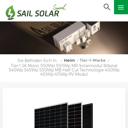
Heim
Tier-1-Marke
Sie Befinden Sich In :
/
/
/
Tier 1 JA Mono 550Wp 555Wp MR Solarmodul Bifazial
540Wp 545Wp 550Wp MB Half Cut Technologie 400Wp
410Wp 415Wp PV-Modul