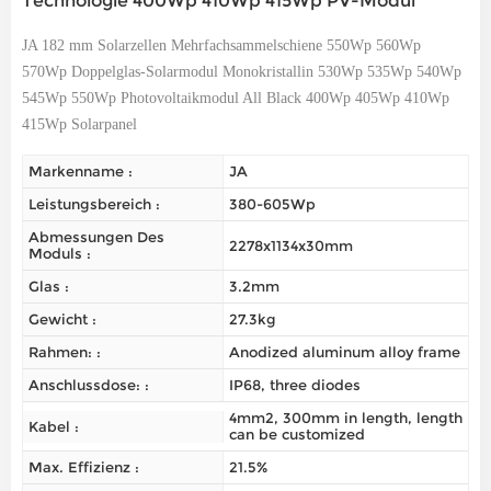
Technologie 400Wp 410Wp 415Wp PV-Modul
JA
182 mm Solarzellen
Mehrfachsammelschiene 550
Wp
560Wp
570Wp Doppelglas-Solarmodul Monokristallin 530Wp 535Wp 540Wp
545Wp 550Wp
Photovoltaikmodul All Black 400Wp 405Wp 410Wp
415Wp Solarpanel
Markenname :
JA
Leistungsbereich :
380-605Wp
Abmessungen Des
2278x1134x30mm
Moduls :
Glas :
3.2mm
Gewicht :
27.3kg
Rahmen: :
Anodized aluminum alloy frame
Anschlussdose: :
IP68, three diodes
4mm2, 300mm in length, length
Kabel :
can be customized
Max. Effizienz :
21.5%