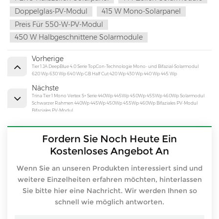
Doppelglas-PV-Modul
415 W Mono-Solarpanel
Preis Für 550-W-PV-Modul
450 W Halbgeschnittene Solarmodule
Vorherige
Tier 1 JA DeepBlue 4.0 Serie TopCon-Technologie Mono- und Bifazial-Solarmodul
620 Wp 630 Wp 640 Wp GB Half Cut 420 Wp 430 Wp 440 Wp 445 Wp
Nächste
Trina Tier 1 Mono Vertex S+ Serie 440Wp 445Wp 450Wp 455Wp 460Wp Solarmodul
Schwarzer Rahmen 440Wp 445Wp 450Wp 455Wp 460Wp Bifaziales PV-Modul
Bifaziales PV-Modul
Fordern Sie Noch Heute Ein
Kostenloses Angebot An
Wenn Sie an unseren Produkten interessiert sind und
weitere Einzelheiten erfahren möchten, hinterlassen
Sie bitte hier eine Nachricht. Wir werden Ihnen so
schnell wie möglich antworten.