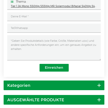
Thema :
Tier 1 JA Mono 550Wp 555Wp MR Solarmodul Bifazial 540Wp 545Wp 550Wp MB Half Cut Technologie 400Wp 410Wp 415Wp PV-Modul
Einreichen
Kategorien
AUSGEWÄHLTE PRODUKTE