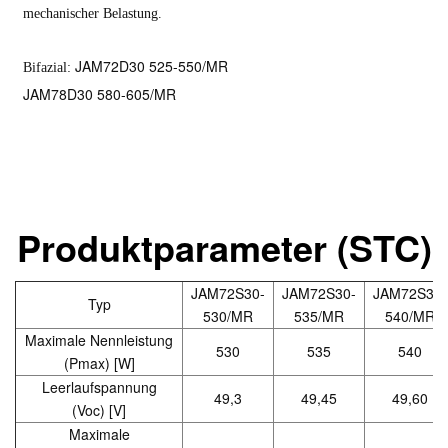
mechanischer Belastung.
JAM72D30 525-550/MR
Bifazial:
JAM78D30 580-605/MR
Produktparameter (STC)
JAM72S30-
JAM72S30-
JAM72S30-
Typ
530/MR
535/MR
540/MR
Maximale Nennleistung
530
535
540
(Pmax) [W]
Leerlaufspannung
49,3
49,45
49,60
(Voc) [V]
Maximale