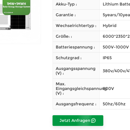
Akku-Typ :
Lithium Batt
Garantie :
5years/10yea
Wechselrichtertyp :
Hybrid
Größe: :
6000*2350*2
Batteriespannung :
500V-1000V
Schutzgrad :
IP65
Ausgangsspannung
380v/400v/4
(V) :
Max.
Eingangsgleichspannung
800V
(V) :
Ausgangsfrequenz :
50hz/60hz
Jetzt Anfragen