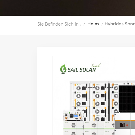
Heim
Hybrides Son
Sie Befinden Sich In :
/
/