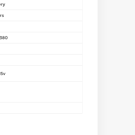
ery
rs
380
15v