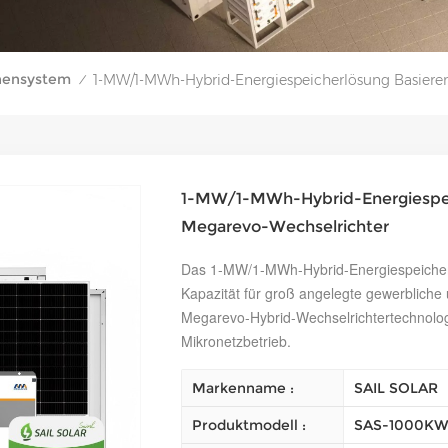
nensystem
1-MW/1-MWh-Hybrid-Energiespeicherlösung Basiere
/
1-MW/1-MWh-Hybrid-Energiespei
Megarevo-Wechselrichter
Das 1-MW/1-MWh-Hybrid-Energiespeichers
Kapazität für groß angelegte gewerbliche u
Megarevo-Hybrid-Wechselrichtertechnologi
Mikronetzbetrieb.
Markenname :
SAIL SOLAR
Produktmodell :
SAS-1000KW