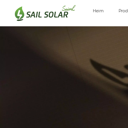
Heim
Prod