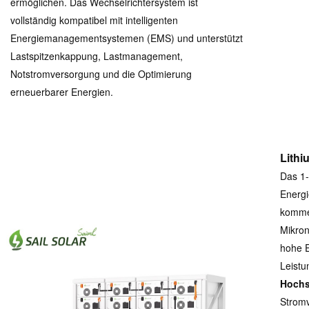
ermöglichen. Das Wechselrichtersystem ist
vollständig kompatibel mit intelligenten
Energiemanagementsystemen (EMS) und unterstützt
Lastspitzenkappung, Lastmanagement,
Notstromversorgung und die Optimierung
erneuerbarer Energien.
Lithi
Das 1-
Energi
kommer
Mikron
hohe E
Leistu
Hochs
Stromv