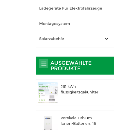
Ladegeräte Für Elektrofahrzeuge
Montagesystem
Solarzubehör
AUSGEWÄHLTE
PRODUKTE
261 kWh
flüssigkeitsgekühlter
integrierter
Außenschrank für
gewerbliche und
industrielle
Vertikale Lithium-
Anwendungen IP66
Ionen-Batterien, 16
ESS
kWh