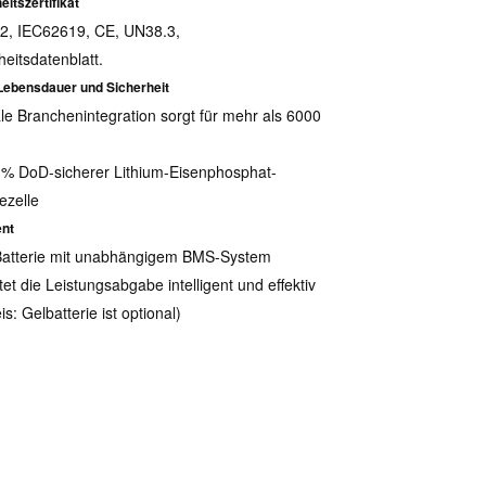
eitszertifikat
2, IEC62619, CE, UN38.3,
heitsdatenblatt.
Lebensdauer und Sicherheit
ale Branchenintegration sorgt für mehr als 6000
 % DoD-sicherer Lithium-Eisenphosphat-
ezelle
ent
Batterie mit unabhängigem BMS-System
tet die Leistungsabgabe intelligent und effektiv
s: Gelbatterie ist optional)