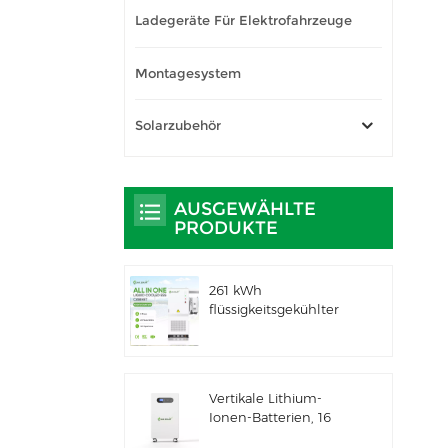
Ladegeräte Für Elektrofahrzeuge
Montagesystem
Solarzubehör
AUSGEWÄHLTE
PRODUKTE
261 kWh
flüssigkeitsgekühlter
integrierter
Außenschrank für
gewerbliche und
industrielle
Vertikale Lithium-
Anwendungen IP66
Ionen-Batterien, 16
ESS
kWh