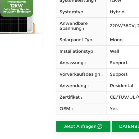
Systemleistung :
12KW
Systemtyp :
Hybrid
Anwendbare
220V/380V; 
Spannung :
Solarpanel-Typ :
Mono
Installationstyp :
Wall
Anpassung :
Support
Vorverkaufsdesign :
Support
Anwendung :
Residental
Zertifikat :
CE/TUV/UL/
OEM :
Yes
Jetzt Anfragen
DATENB