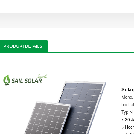
PRODUKTDETAILS
Solar
Mono/S
hochef
Typ N
> 30 J
> Höc