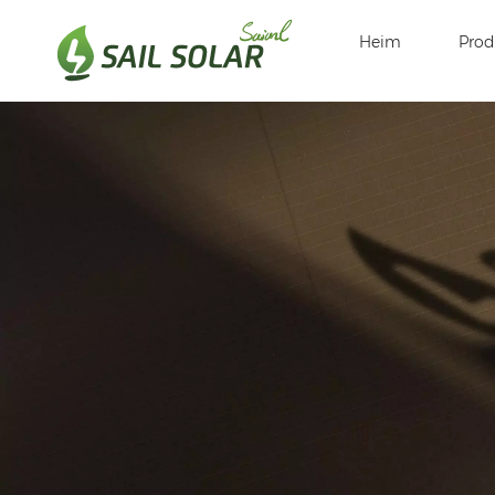
Heim
Prod