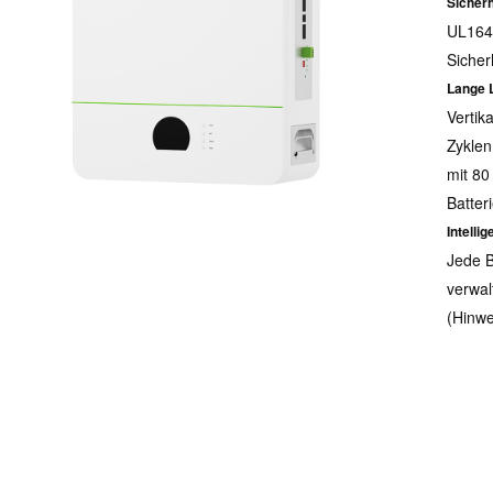
Sicherh
UL164
Sicher
Lange 
Vertik
Zyklen
mit 80
Batteri
Intellig
Jede 
verwal
(Hinwei