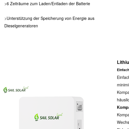
>
6 Zeiträume zum Laden/Entladen der Batterie
>
Unterstützung der Speicherung von Energie aus
Dieselgeneratoren
Lithi
Einfach
Einfac
minimi
Kompak
häusl
Kompat
Kompat
Wechse