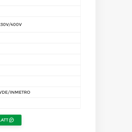
230V/400V
VDE/INMETRO
LATT