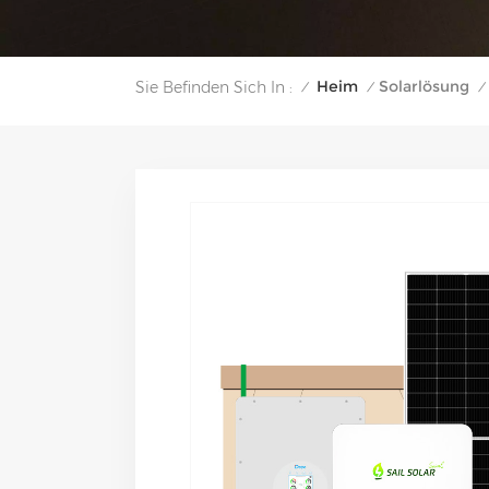
Heim
Solarlösung
Sie Befinden Sich In :
/
/
/