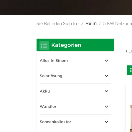
Heim
Sie Befinden Sich In :
5 KW Netzuna
/
/
Kategorien
1 E
Alles In Einem
Solarlösung
Akku
Wandler
Sonnenkollektor