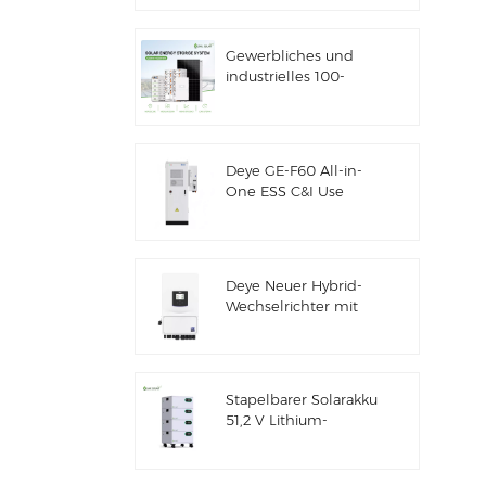
Solarenergiespeicher
Gewerbliches und
industrielles 100-
kW/125-kW-
Solarhybridsystem
Deye GE-F60 All-in-
One ESS C&I Use
60kWh Lithium-
Batterieschrank
Solarenergiespeichersystem
für den Außenbereich
Deye Neuer Hybrid-
51,2V 100Ah
Wechselrichter mit
Solarenergiespeicher
SUN-7/7.6/8/10/12K-
SG06LP1-EU-CM3
Stapelbarer Solarakku
51,2 V Lithium-
Akkupack (100 Ah &
200 Ah) für ESS