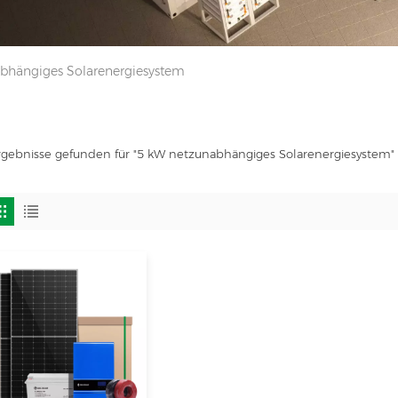
bhängiges Solarenergiesystem
rgebnisse gefunden für "5 kW netzunabhängiges Solarenergiesystem"