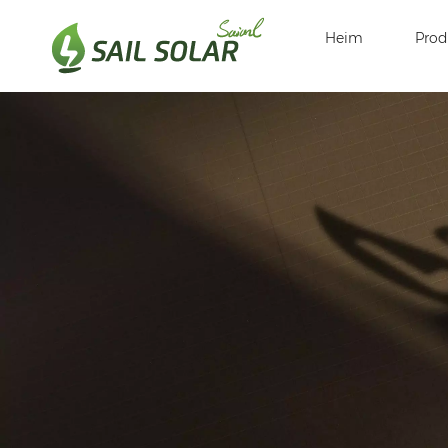
Heim
Prod