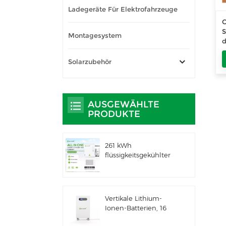
Ladegeräte Für Elektrofahrzeuge
O
S
Montagesystem
d
B
Solarzubehör
AUSGEWÄHLTE
PRODUKTE
261 kWh
flüssigkeitsgekühlter
integrierter
Außenschrank für
gewerbliche und
industrielle
Vertikale Lithium-
Anwendungen IP66
Ionen-Batterien, 16
ESS
kWh