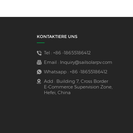
KONTAKTIERE UNS
Tel :
+86 -18655186412
Email :
Inquiry@sailsolarpv.com
Whatsapp :
+86 -18655186412
Add : Building 7, Cross Border
E-Commerce Supervision Zone,
Hefei, China