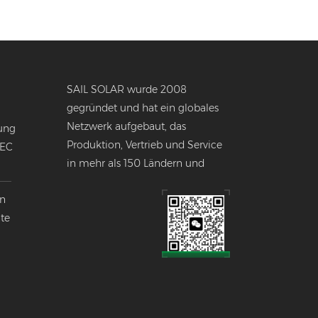
SAIL SOLAR wurde 2008
gegründet und hat ein globales
Netzwerk aufgebaut, das
ung
Produktion, Vertrieb und Service
NEC
in mehr als 150 Ländern und
Regionen weltweit umfasst.
en
nte
k
lobalen
ndustrie