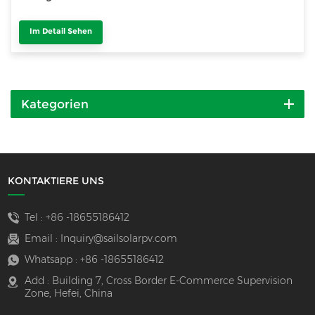
Im Detail Sehen
Kategorien
KONTAKTIERE UNS
Tel :
+86 -18655186412
Email :
Inquiry@sailsolarpv.com
Whatsapp :
+86 -18655186412
Add : Building 7, Cross Border E-Commerce Supervision
Zone, Hefei, China