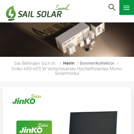
Heim
Sonnenkollektor
Sie Befinden Sich In :
/
/
/
Jinko 430–455 W Vollschwarzes Hocheffizientes Mono-
Solarmodul