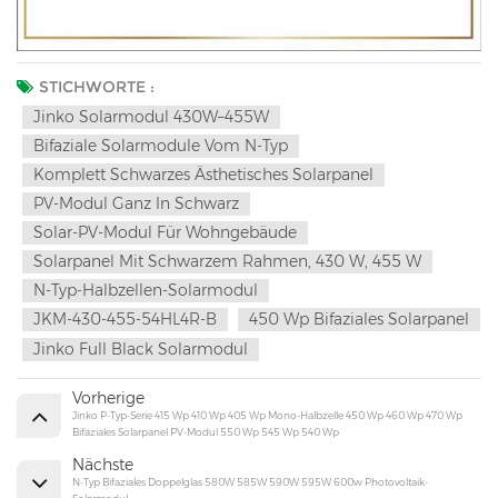
STICHWORTE :
Jinko Solarmodul 430W–455W
Bifaziale Solarmodule Vom N-Typ
Komplett Schwarzes Ästhetisches Solarpanel
PV-Modul Ganz In Schwarz
Solar-PV-Modul Für Wohngebäude
Solarpanel Mit Schwarzem Rahmen, 430 W, 455 W
N-Typ-Halbzellen-Solarmodul
JKM-430-455-54HL4R-B
450 Wp Bifaziales Solarpanel
Jinko Full Black Solarmodul
Vorherige
Jinko P-Typ-Serie 415 Wp 410 Wp 405 Wp Mono-Halbzelle 450 Wp 460 Wp 470 Wp
Bifaziales Solarpanel PV-Modul 550 Wp 545 Wp 540 Wp
Nächste
N-Typ Bifaziales Doppelglas 580W 585W 590W 595W 600w Photovoltaik-