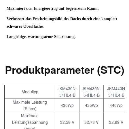
Maximiert den Energieertrag auf begrenztem Raum.
Verbessert das Erscheinungsbild des Dachs durch eine komplett
schwarze Oberfläche.
Langlebige, wartungsarme Solarlösung.
Produktparameter (STC)
JKM430N-
JKM435N-
JKM440N-
Modultyp
54HL4-B
54HL4-B
54HL4-B
Maximale Leistung
430Wp
435Wp
440Wp
(Pmax)
Maximale
Leistungsspannung
32,58 V
32,78 V
32,99 V
(Vmp)