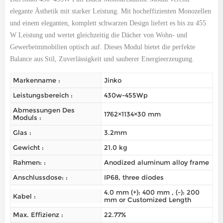
elegante Ästhetik mit starker Leistung. Mit hocheffizienten Monozellen
und einem eleganten, komplett schwarzen Design liefert es bis zu 455
W Leistung und wertet gleichzeitig die Dächer von Wohn- und
Gewerbeimmobilien optisch auf. Dieses Modul bietet die perfekte
Balance aus Stil, Zuverlässigkeit und sauberer Energieerzeugung.
Markenname :
Jinko
Leistungsbereich :
430w-455Wp
Abmessungen Des
1762×1134×30 mm
Moduls :
Glas :
3.2mm
Gewicht :
21.0 kg
Rahmen: :
Anodized aluminum alloy frame
Anschlussdose: :
IP68, three diodes
4.0 mm (+): 400 mm , (-): 200
Kabel :
mm or Customized Length
Max. Effizienz :
22.77%