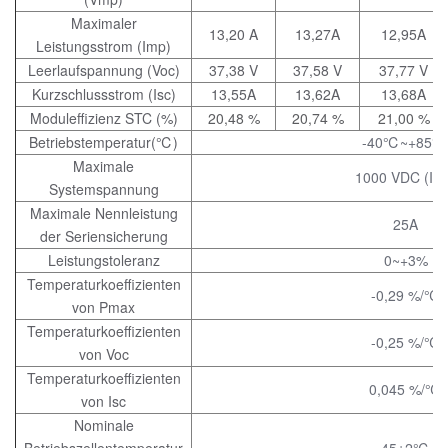
Maximaler
13,20 A
13,27A
12,95A
Leistungsstrom (Imp)
Leerlaufspannung (Voc)
37,38 V
37,58 V
37,77 V
Kurzschlussstrom (Isc)
13,55A
13,62A
13,68A
Moduleffizienz STC (%)
20,48 %
20,74 %
21,00 %
Betriebstemperatur(
℃
)
-40
℃
~+85
Maximale
1000 VDC (IE
Systemspannung
Maximale Nennleistung
25A
der Seriensicherung
Leistungstoleranz
0~+3%
Temperaturkoeffizienten
-0,29 %/
℃
von Pmax
Temperaturkoeffizienten
-0,25 %/
℃
von Voc
Temperaturkoeffizienten
0,045 %/
℃
von Isc
Nominale
Betriebszellentemperatur
45±2
℃