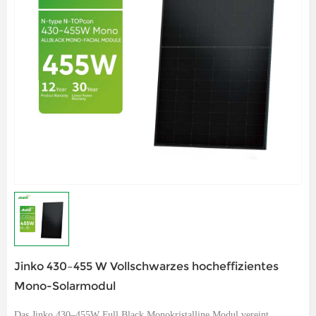
Jinko 430–455 W Vollschwarzes hocheffizientes
Mono-Solarmodul
Das Jinko 430–455W Full Black Monokristalline Modul vereint