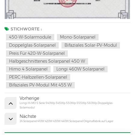
STICHWORTE :
450-W-Solarmodule
Mono-Solarpanel
Doppelglas-Solarpanel
Bifaziales Solar-PV-Modul
Preis Für 420-W-Solarpanel
Halbgeschnittenes Solarpanel 450 W
Himo 4 Solarpanel
Longi 460W Solarpanel
PERC-Halbzellen-Solarpanel
Bifaziales PV-Modul Mit 455 W
Vorherige
Longi Hi-MO 5 Serie 540Wp 545Wp 550Wp 555Wp 560Wp Doppelglas-
Solarmodul
Nächste
JA Solarpanel 410W 420W 430W 440W Solarpanel Originalfabrik auf Lager