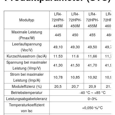
LR4-
LR4-
LR4-
LR4-
Modultyp
72HPH-
72HPH-
72HPH-
72HPH
445M
450M
455M
460M
Maximale Leistung
445
450
455
460
(Pmax/W)
Leerlaufspannung
49,10
49,30
49,50
49,70
(Voc/V)
Kurzschlussstrom (lsc/A)
11.53
11.6
11,66
11,73
Spannung bei maximaler
41,30
41,50
41,70
41,90
Leistung (Vmp/V)
Strom bei maximaler
10,78
10,85
10,92
10,98
Leistung (Imp/A)
Moduleffizienz (%)
20,5
20,7
20,9
21.2
Betriebstemperatur
-40 °C ~ +85 °C
Leistungsabgabetoleranz
0~3%
Temperaturkoeffizient
+0,050 %/°C
von lsc