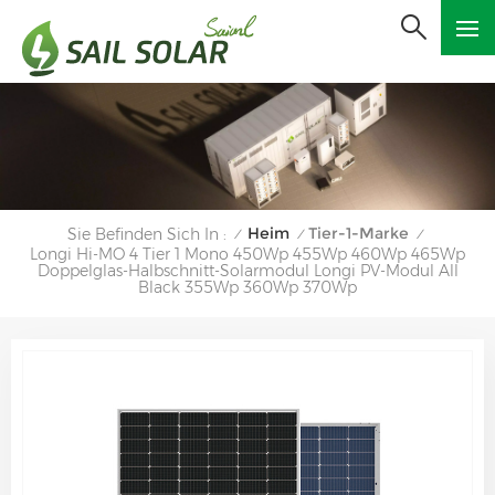
Heim
Tier-1-Marke
Sie Befinden Sich In :
/
/
/
Longi Hi-MO 4 Tier 1 Mono 450Wp 455Wp 460Wp 465Wp
Doppelglas-Halbschnitt-Solarmodul Longi PV-Modul All
Black 355Wp 360Wp 370Wp