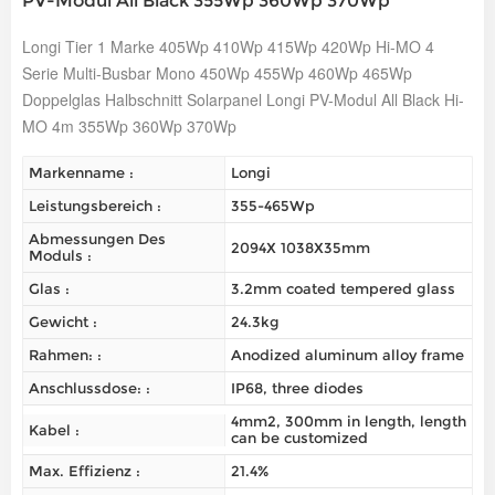
PV-Modul All Black 355Wp 360Wp 370Wp
Longi Tier 1 Marke 405Wp 410Wp 415Wp 420Wp Hi-MO 4
Serie Multi-Busbar Mono 450Wp 455Wp 460Wp 465Wp
Doppelglas Halbschnitt Solarpanel Longi PV-Modul All Black Hi-
MO 4m 355Wp 360Wp 370Wp
Markenname :
Longi
Leistungsbereich :
355-465Wp
Abmessungen Des
2094X 1038X35mm
Moduls :
Glas :
3.2mm coated tempered glass
Gewicht :
24.3kg
Rahmen: :
Anodized aluminum alloy frame
Anschlussdose: :
IP68, three diodes
4mm2, 300mm in length, length
Kabel :
can be customized
Max. Effizienz :
21.4%