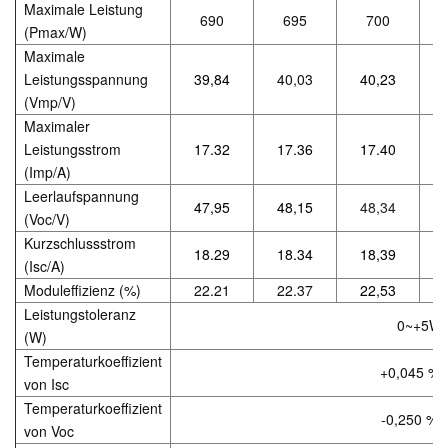
Maximale Leistung
690
695
700
(Pmax/W)
Maximale
Leistungsspannung
39,84
40,03
40,23
(Vmp/V)
Maximaler
Leistungsstrom
17.32
17.36
17.40
(Imp/A)
Leerlaufspannung
47,95
48,15
48,34
(Voc/V)
Kurzschlussstrom
18.29
18.34
18,39
(Isc/A)
Moduleffizienz (%)
22.21
22.37
22,53
Leistungstoleranz
0~+5W
(W)
Temperaturkoeffizient
+0,045 %/
von Isc
Temperaturkoeffizient
-0,250 %/
von Voc