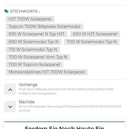
STICHWORTE :
HJT 700W Solarpanel
Topcon 700W Bifaziales Solarmodul
695 W Solarpanel N Typ HJT
690 W HJT-Solarpanel
690 W Solarmodul Typ N
700 W Solarmodul Typ N
710 W Solarmodul Typ N
700-W-Solarpanel Vom Typ N
700 W Topcon-Solarpanel
Monokristallines HJT 700W Solarpanel
Vorherige
N Typ Topcon Bifaziales Solarmodul PV-Modul 420Wp 425Wp 430Wp 435Wp
440Wp für den Heimgebrauch
Nächste
210 mm 132 Halbzellen-Technologie PV-Solarpanel 645 W 650 W 655 W 660 W 665
W 670 W
Fordern Sie Noch Heute Ein