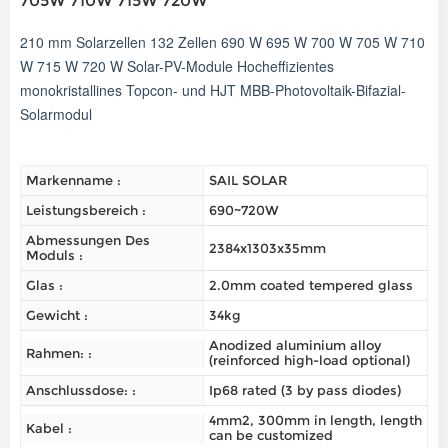
705W 710W 715W 720W
210 mm Solarzellen 132 Zellen 690 W 695 W 700 W 705 W 710
W 715 W 720 W Solar-PV-Module Hocheffizientes
monokristallines Topcon- und HJT MBB-Photovoltaik-Bifazial-
Solarmodul
Markenname :
SAIL SOLAR
Leistungsbereich :
690~720W
Abmessungen Des
2384x1303x35mm
Moduls :
Glas :
2.0mm coated tempered glass
Gewicht :
34kg
Anodized aluminium alloy
Rahmen: :
(reinforced high-load optional)
Anschlussdose: :
Ip68 rated (3 by pass diodes)
4mm2, 300mm in length, length
Kabel :
can be customized