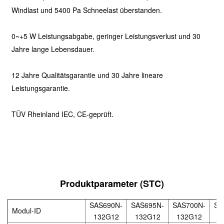
Windlast und 5400 Pa Schneelast überstanden.
0~+5 W Leistungsabgabe, geringer Leistungsverlust und 30
Jahre lange Lebensdauer.
12 Jahre Qualitätsgarantie und 30 Jahre lineare
Leistungsgarantie.
TÜV Rheinland IEC, CE-geprüft.
Produktparameter (STC)
SAS690N-
SAS695N-
SAS700N-
SA
Modul-ID
132G12
132G12
132G12
1