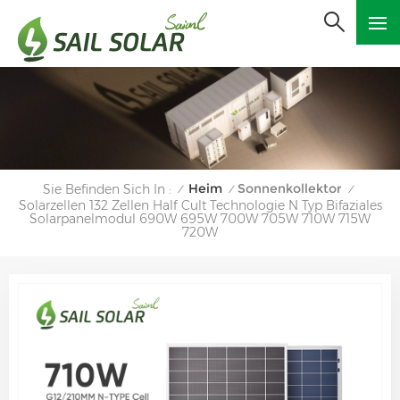
Heim
Sonnenkollektor
Sie Befinden Sich In :
/
/
/
Solarzellen 132 Zellen Half Cult Technologie N Typ Bifaziales
Solarpanelmodul 690W 695W 700W 705W 710W 715W
720W