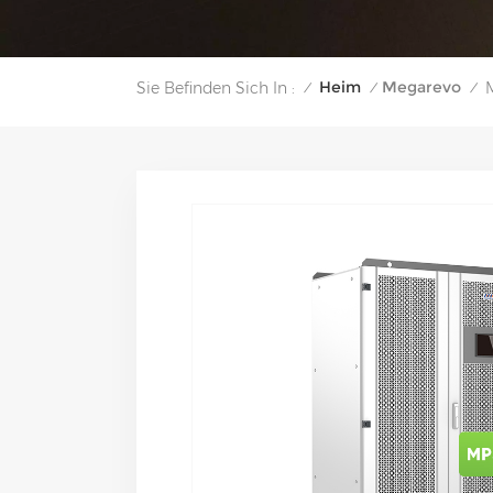
Heim
Megarevo
Sie Befinden Sich In :
/
/
/