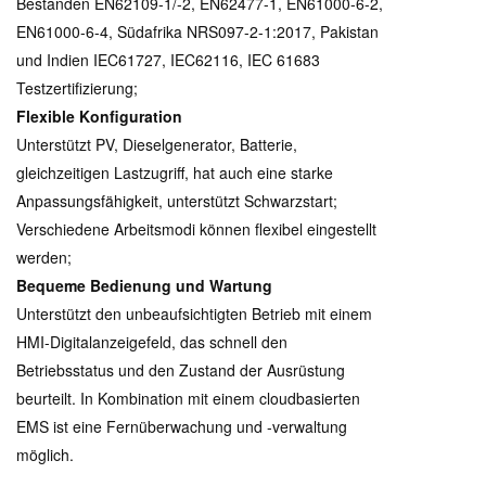
Bestanden EN62109-1/-2, EN62477-1, EN61000-6-2,
EN61000-6-4, Südafrika NRS097-2-1:2017, Pakistan
und Indien IEC61727, IEC62116, IEC 61683
Testzertifizierung;
Flexible Konfiguration
Unterstützt PV, Dieselgenerator, Batterie,
gleichzeitigen Lastzugriff, hat auch eine starke
Anpassungsfähigkeit, unterstützt Schwarzstart;
Verschiedene Arbeitsmodi können flexibel eingestellt
werden;
Bequeme Bedienung und Wartung
Unterstützt den unbeaufsichtigten Betrieb mit einem
HMI-Digitalanzeigefeld, das schnell den
Betriebsstatus und den Zustand der Ausrüstung
beurteilt. In Kombination mit einem cloudbasierten
EMS ist eine Fernüberwachung und -verwaltung
möglich.