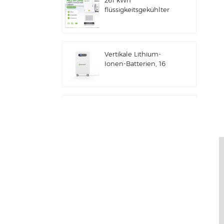
261 kWh
flüssigkeitsgekühlter
integrierter
Außenschrank für
gewerbliche und
industrielle
Vertikale Lithium-
Anwendungen IP66
Ionen-Batterien, 16
ESS
kWh
Solarenergiespeicher
Gewerbliches und
industrielles 100-
kW/125-kW-
Solarhybridsystem
Deye GE-F60 All-in-
One ESS C&I Use
60kWh Lithium-
Batterieschrank
Solarenergiespeichersystem
für den Außenbereich
Deye Neuer Hybrid-
51,2V 100Ah