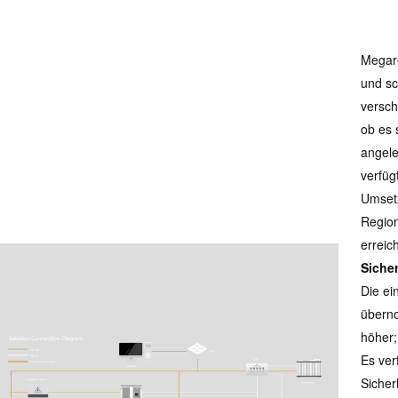
Megar
und sc
versch
ob es 
angele
verfüg
Umsetz
Region
erreic
Siche
Die ei
überno
höher;
Es ver
Sicher