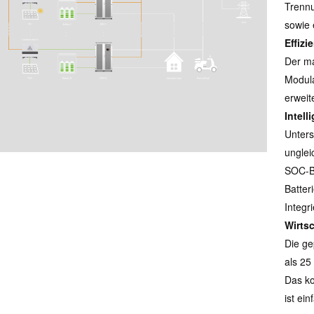
Trenn
sowie 
Effizi
Der ma
Modula
erweit
Intell
Unters
unglei
SOC-Ba
Batter
Integr
Wirtsc
Die ge
als 25
Das ko
ist ei