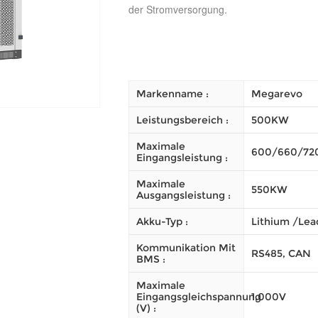
der Stromversorgung.
Markenname :
Megarevo
Leistungsbereich :
500KW
Maximale
600/660/7
Eingangsleistung :
Maximale
550KW
Ausgangsleistung :
Akku-Typ :
Lithium /Lea
Kommunikation Mit
RS485, CAN
BMS :
Maximale
Eingangsgleichspannung
1,000V
(V) :