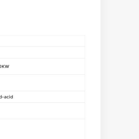
20KW
d-acid