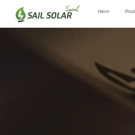
Heim
Prod