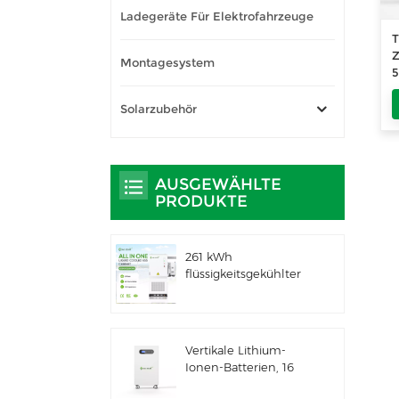
Ladegeräte Für Elektrofahrzeuge
T
Z
Montagesystem
5
5
P
Solarzubehör
S
AUSGEWÄHLTE
PRODUKTE
261 kWh
flüssigkeitsgekühlter
integrierter
Außenschrank für
gewerbliche und
industrielle
Vertikale Lithium-
Anwendungen IP66
Ionen-Batterien, 16
ESS
kWh