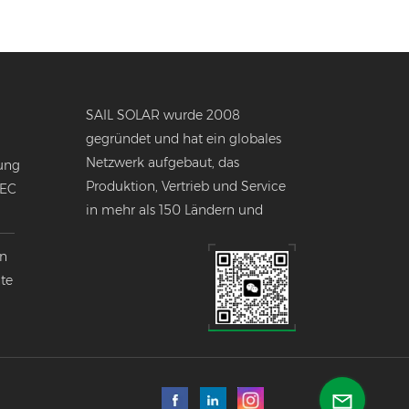
SAIL SOLAR wurde 2008
gegründet und hat ein globales
Netzwerk aufgebaut, das
ung
Produktion, Vertrieb und Service
NEC
in mehr als 150 Ländern und
Regionen weltweit umfasst.
en
nte
k
lobalen
ndustrie