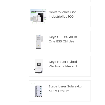
Solarenergiespeicher
Gewerbliches und
industrielles 100-
kW/125-kW-
Solarhybridsystem
Deye GE-F60 All-in-
One ESS C&I Use
60kWh Lithium-
Batterieschrank
Solarenergiespeichersystem
für den Außenbereich
Deye Neuer Hybrid-
51,2V 100Ah
Wechselrichter mit
Solarenergiespeicher
SUN-7/7.6/8/10/12K-
SG06LP1-EU-CM3
Stapelbarer Solarakku
51,2 V Lithium-
Akkupack (100 Ah &
200 Ah) für ESS