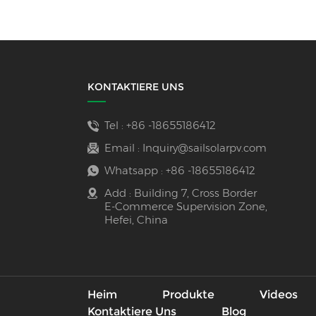
KONTAKTIERE UNS
Tel :
+86 -18655186412
Email :
Inquiry@sailsolarpv.com
Whatsapp :
+86 -18655186412
Add : Building 7, Cross Border
E-Commerce Supervision Zone,
Hefei, China
Heim
Produkte
Videos
Kontaktiere Uns
Blog