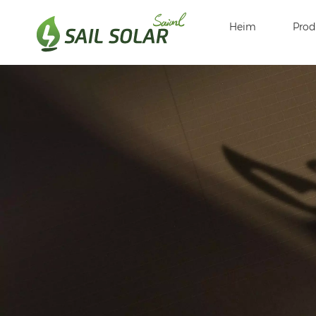
Heim
Prod