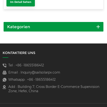
Im Detail Sehen
Kategorien
KONTAKTIERE UNS
Tel :
+86 -18655186412
Email :
Inquiry@sailsolarpv.com
Whatsapp :
+86 -18655186412
Add : Building 7, Cross Border E-Commerce Supervision
Zone, Hefei, China