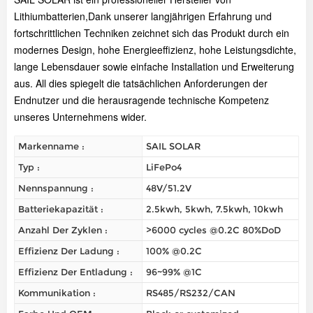
Lithiumbatterien,
Dank unserer langjährigen Erfahrung und
fortschrittlichen Techniken zeichnet sich das Produkt durch ein
modernes Design, hohe Energieeffizienz, hohe Leistungsdichte,
lange Lebensdauer sowie einfache Installation und Erweiterung
aus. All dies spiegelt die tatsächlichen Anforderungen der
Endnutzer und die herausragende technische Kompetenz
unseres Unternehmens wider.
Markenname :
SAIL SOLAR
Typ :
LiFePo4
Nennspannung :
48V/51.2V
Batteriekapazität :
2.5kwh, 5kwh, 7.5kwh, 10kwh
Anzahl Der Zyklen :
>6000 cycles @0.2C 80%DoD
Effizienz Der Ladung :
100% @0.2C
Effizienz Der Entladung :
96~99% @1C
Kommunikation :
RS485/RS232/CAN