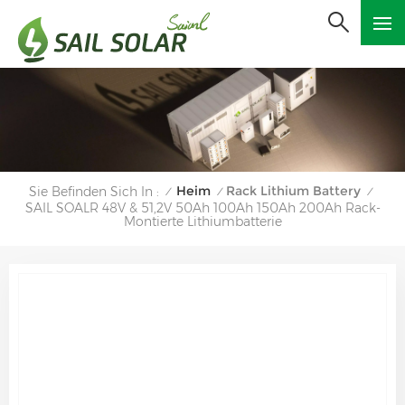
Heim
Rack Lithium Battery
Sie Befinden Sich In :
/
/
/
SAIL SOALR 48V & 51,2V 50Ah 100Ah 150Ah 200Ah Rack-
Montierte Lithiumbatterie