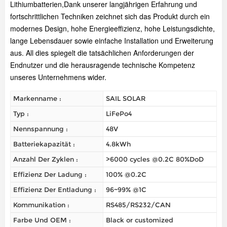
Lithiumbatterien,
Dank unserer langjährigen Erfahrung und
fortschrittlichen Techniken zeichnet sich das Produkt durch ein
modernes Design, hohe Energieeffizienz, hohe Leistungsdichte,
lange Lebensdauer sowie einfache Installation und Erweiterung
aus. All dies spiegelt die tatsächlichen Anforderungen der
Endnutzer und die herausragende technische Kompetenz
unseres Unternehmens wider.
Markenname :
SAIL SOLAR
Typ :
LiFePo4
Nennspannung :
48V
Batteriekapazität :
4.8kWh
Anzahl Der Zyklen :
>6000 cycles @0.2C 80%DoD
Effizienz Der Ladung :
100% @0.2C
Effizienz Der Entladung :
96~99% @1C
Kommunikation :
RS485/RS232/CAN
Farbe Und OEM :
Black or customized