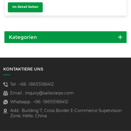
Im Detail Sehen
Kategorien
KONTAKTIERE UNS
Tel :
+86 -18655186412
Email :
Inquiry@sailsolarpv.com
Whatsapp :
+86 -18655186412
Add : Building 7, Cross Border E-Commerce Supervision
Zone, Hefei, China