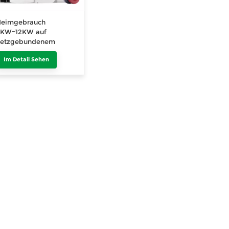
Heimgebrauch
3KW~12KW auf
netzgebundenem
olarstromsystem
Im Detail Sehen