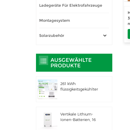
Ladegeräte Für Elektrofahrzeuge
Montagesystem
S
Solarzubehör
AUSGEWÄHLTE
PRODUKTE
261 kWh
flüssigkeitsgekühlter
integrierter
Außenschrank für
gewerbliche und
industrielle
Vertikale Lithium-
Anwendungen IP66
Ionen-Batterien, 16
ESS
kWh