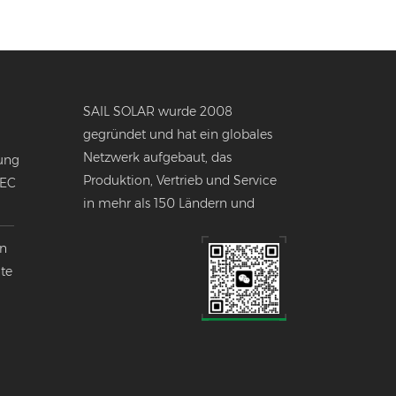
SAIL SOLAR wurde 2008
gegründet und hat ein globales
Netzwerk aufgebaut, das
ung
Produktion, Vertrieb und Service
NEC
in mehr als 150 Ländern und
Regionen weltweit umfasst.
en
nte
k
lobalen
ndustrie