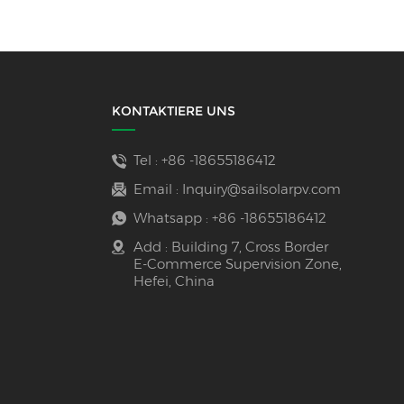
KONTAKTIERE UNS
Tel :
+86 -18655186412
Email :
Inquiry@sailsolarpv.com
Whatsapp :
+86 -18655186412
Add : Building 7, Cross Border
E-Commerce Supervision Zone,
Hefei, China