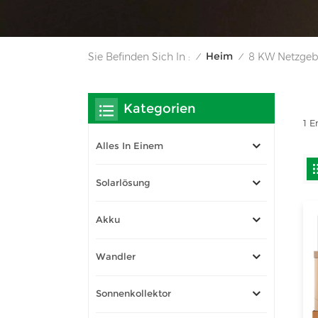
Heim
Sie Befinden Sich In :
8 KW Netzgeb
/
/
Kategorien
1 
Alles In Einem
Solarlösung
Akku
Wandler
Sonnenkollektor