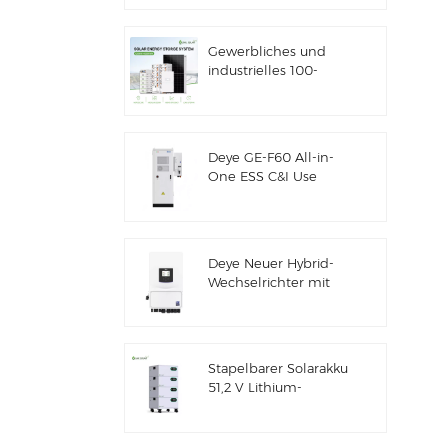
Solarenergiespeicher
Gewerbliches und
industrielles 100-
kW/125-kW-
Solarhybridsystem
Deye GE-F60 All-in-
One ESS C&I Use
60kWh Lithium-
Batterieschrank
Solarenergiespeichersystem
für den Außenbereich
Deye Neuer Hybrid-
51,2V 100Ah
Wechselrichter mit
Solarenergiespeicher
SUN-7/7.6/8/10/12K-
SG06LP1-EU-CM3
Stapelbarer Solarakku
51,2 V Lithium-
Akkupack (100 Ah &
200 Ah) für ESS