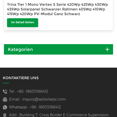
Trina Tier 1 Mono Vertex S Serie 420Wp 425Wp 430Wp
435Wp Solarpanel Schwarzer Rahmen 405Wp 410Wp
415Wp 420Wp PV-Modul Ganz Schwarz
Im Detail Sehen
Kategorien
KONTAKTIERE UNS
Tel :
+86 -18655186412
Email :
Inquiry@sailsolarpv.com
Whatsapp :
+86 -18655186412
Add : Building 7, Cross Border E-Commerce Supervision