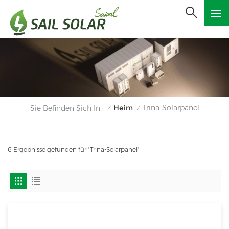
Heim
Trina-Solarpanel
Sie Befinden Sich In :
/
/
6 Ergebnisse gefunden für "Trina-Solarpanel"