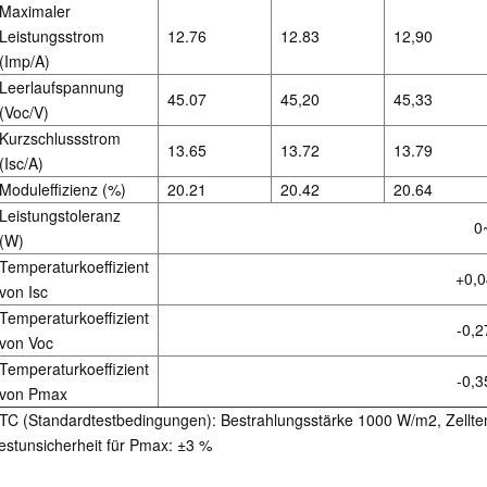
Maximaler
Leistungsstrom
12.76
12.83
12,90
(Imp/A)
Leerlaufspannung
45.07
45,20
45,33
(Voc/V)
Kurzschlussstrom
13.65
13.72
13.79
(Isc/A)
Moduleffizienz (%)
20.21
20.42
20.64
Leistungstoleranz
0
(W)
Temperaturkoeffizient
+0,0
von Isc
Temperaturkoeffizient
-0,2
von Voc
Temperaturkoeffizient
-0,3
von Pmax
TC (Standardtestbedingungen): Bestrahlungsstärke 1000 W/m2, Zellte
estunsicherheit für Pmax: ±3 %