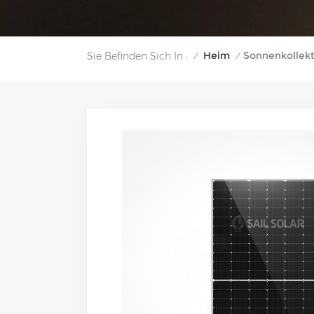
Heim
Sonnenkollek
Sie Befinden Sich In :
/
/