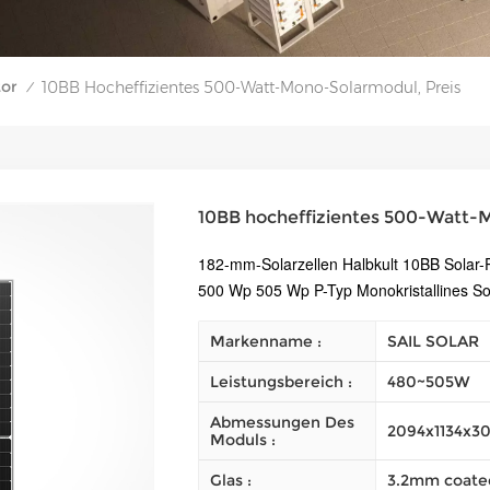
tor
10BB Hocheffizientes 500-Watt-Mono-Solarmodul, Preis
/
10BB hocheffizientes 500-Watt-
182-mm-Solarzellen Halbkult 10BB Sola
500 Wp 505 Wp P-Typ Monokristallines S
Markenname :
SAIL SOLAR
Leistungsbereich :
480~505W
Abmessungen Des
2094x1134x
Moduls :
Glas :
3.2mm coate