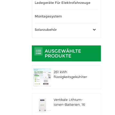
Ladegeräte Für Elektrofahrzeuge
Montagesystem
Solarzubehör
AUSGEWÄHLTE
PRODUKTE
261 kWh
flüssigkeitsgekühlter
integrierter
Außenschrank für
gewerbliche und
industrielle
Vertikale Lithium-
Anwendungen IP66
Ionen-Batterien, 16
ESS
kWh
Solarenergiespeicher