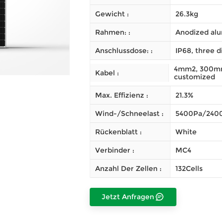
Gewicht :
26.3kg
Rahmen: :
Anodized alu
Anschlussdose: :
IP68, three d
4mm2, 300mm 
Kabel :
customized
Max. Effizienz :
21.3%
Wind-/Schneelast :
5400Pa/240
Rückenblatt :
White
Verbinder :
MC4
Anzahl Der Zellen :
132Cells
Jetzt Anfragen