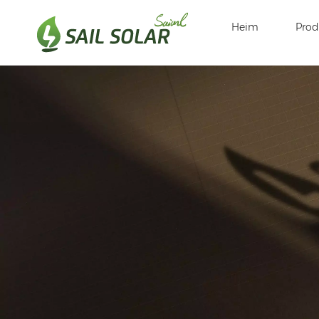
Heim
Prod