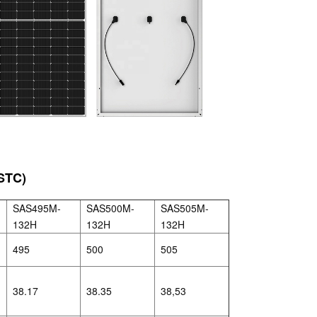
STC)
SAS495M-
SAS500M-
SAS505M-
132H
132H
132H
495
500
505
38.17
38.35
38,53