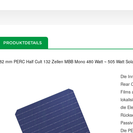
PRODUKTDETAILS
82 mm PERC Half Cult 132 Zellen MBB Mono 480 Watt ~ 505 Watt Sol
Die In
Rear C
Films 
lokali
die El
Rückse
Passiv
Die PE