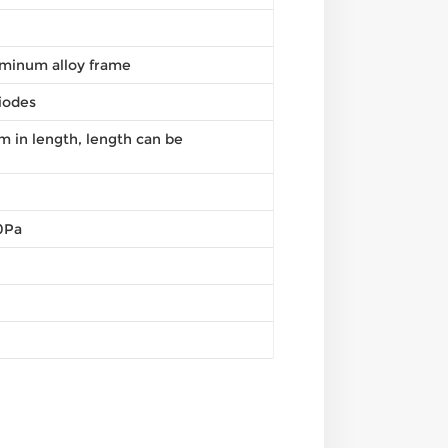
minum alloy frame
iodes
in length, length can be
0Pa