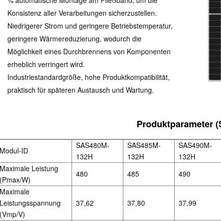
Konsistenz aller Verarbeitungen sicherzustellen.
Niedrigerer Strom und geringere Betriebstemperatur,
geringere Wärmereduzierung, wodurch die
Möglichkeit eines Durchbrennens von Komponenten
erheblich verringert wird.
Industriestandardgröße, hohe Produktkompatibilität,
praktisch für späteren Austausch und Wartung.
Produktparameter (
SAS480M-
SAS485M-
SAS490M-
Modul-ID
132H
132H
132H
Maximale Leistung
480
485
490
(Pmax/W)
Maximale
Leistungsspannung
37,62
37,80
37,99
(Vmp/V)