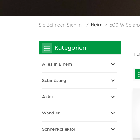
Heim
Sie Befinden Sich In :
500-W-Solarpa
/
/
Kategorien
1 E
Alles In Einem
Solarlösung
Akku
Wandler
Sonnenkollektor