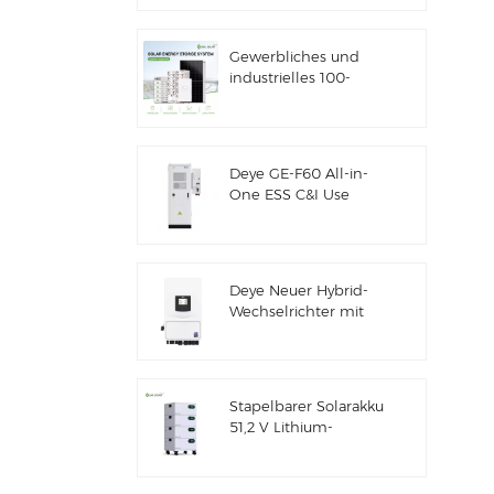
Solarenergiespeicher
Gewerbliches und
industrielles 100-
kW/125-kW-
Solarhybridsystem
Deye GE-F60 All-in-
One ESS C&I Use
60kWh Lithium-
Batterieschrank
Solarenergiespeichersystem
für den Außenbereich
Deye Neuer Hybrid-
51,2V 100Ah
Wechselrichter mit
Solarenergiespeicher
SUN-7/7.6/8/10/12K-
SG06LP1-EU-CM3
Stapelbarer Solarakku
51,2 V Lithium-
Akkupack (100 Ah &
200 Ah) für ESS