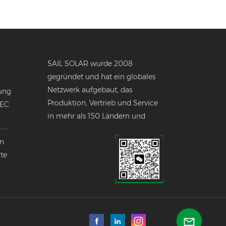
SAIL SOLAR wurde 2008
gegründet und hat ein globales
Netzwerk aufgebaut, das
ung
Produktion, Vertrieb und Service
NEC
in mehr als 150 Ländern und
Regionen weltweit umfasst.
en
nte
k
lobalen
ndustrie