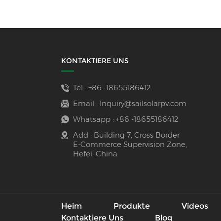
KONTAKTIERE UNS
Tel :
+86 -18655186412
Email :
Inquiry@sailsolarpv.com
Whatsapp :
+86 -18655186412
Add : Building 7, Cross Border
E-Commerce Supervision Zone,
Hefei, China
Heim
Produkte
Videos
Kontaktiere Uns
Blog