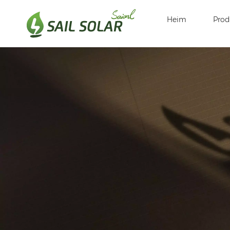
Heim
Prod