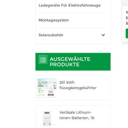
Ladegeräte Für Elektrofahrzeuge
1
Montagesystem
S
Solarzubehör
AUSGEWÄHLTE
PRODUKTE
261 kWh
flüssigkeitsgekühlter
integrierter
Außenschrank für
gewerbliche und
industrielle
Vertikale Lithium-
Anwendungen IP66
Ionen-Batterien, 16
ESS
kWh