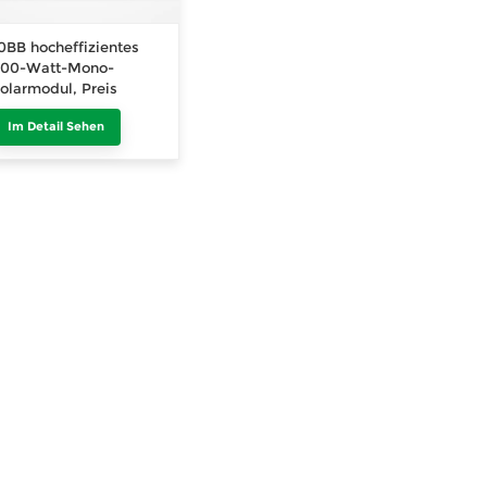
0BB hocheffizientes
500-Watt-Mono-
olarmodul, Preis
Im Detail Sehen