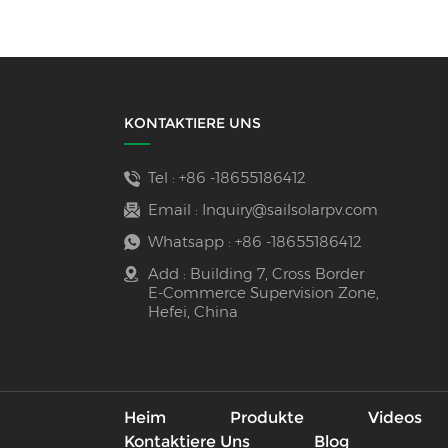
KONTAKTIERE UNS
Tel :
+86 -18655186412
Email :
Inquiry@sailsolarpv.com
Whatsapp :
+86 -18655186412
Add : Building 7, Cross Border
E-Commerce Supervision Zone,
Hefei, China
Heim
Produkte
Videos
Kontaktiere Uns
Blog