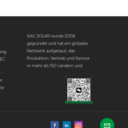
SAIL SOLAR wurde 2008
gegründet und hat ein globales
Netzwerk aufgebaut, das
ung
Produktion, Vertrieb und Service
NEC
in mehr als 150 Ländern und
Regionen weltweit umfasst.
en
nte
k
lobalen
ndustrie