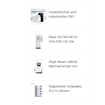
Solarenergiespeicher
Gewerbliches und
industrielles 100-
kW/125-kW-
Solarhybridsystem
Deye GE-F60 All-in-
One ESS C&I Use
60kWh Lithium-
Batterieschrank
Solarenergiespeichersystem
für den Außenbereich
Deye Neuer Hybrid-
51,2V 100Ah
Wechselrichter mit
Solarenergiespeicher
SUN-7/7.6/8/10/12K-
SG06LP1-EU-CM3
Stapelbarer Solarakku
51,2 V Lithium-
Akkupack (100 Ah &
200 Ah) für ESS