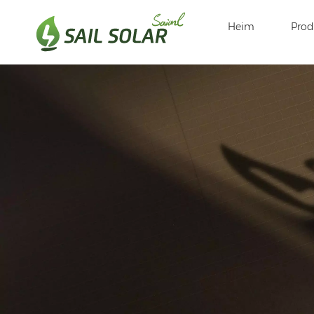
Heim
Prod