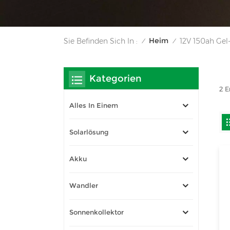
Heim
Sie Befinden Sich In :
12V 150ah Gel
/
/
Kategorien
2 E
Alles In Einem
Solarlösung
Akku
Wandler
Sonnenkollektor