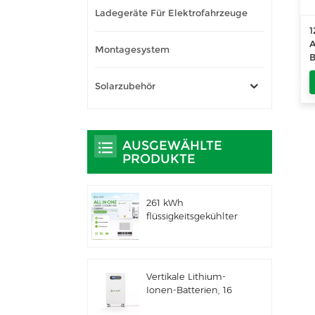
Ladegeräte Für Elektrofahrzeuge
1
A
Montagesystem
B
C
Solarzubehör
AUSGEWÄHLTE
PRODUKTE
261 kWh
flüssigkeitsgekühlter
integrierter
Außenschrank für
gewerbliche und
industrielle
Vertikale Lithium-
Anwendungen IP66
Ionen-Batterien, 16
ESS
kWh