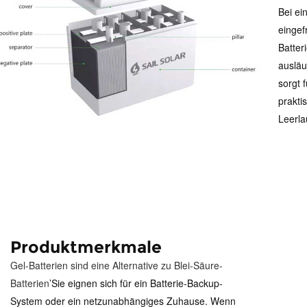
Bei ein
eingef
Batter
ausläu
sorgt 
prakti
Leerla
Produktmerkmale
Gel-Batterien sind eine Alternative zu Blei-Säure-
Batterien
’
Sie eignen sich für ein Batterie-Backup-
System oder ein netzunabhängiges Zuhause. Wenn