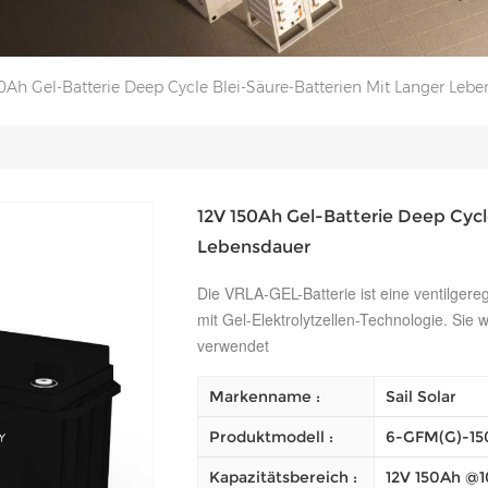
0Ah Gel-Batterie Deep Cycle Blei-Säure-Batterien Mit Langer Leb
12V 150Ah Gel-Batterie Deep Cycl
Lebensdauer
Die VRLA-GEL-Batterie ist eine ventilgereg
mit Gel-Elektrolytzellen-Technologie. Sie 
verwendet
Markenname :
Sail Solar
Produktmodell :
6-GFM(G)-15
Kapazitätsbereich :
12V 150Ah @1