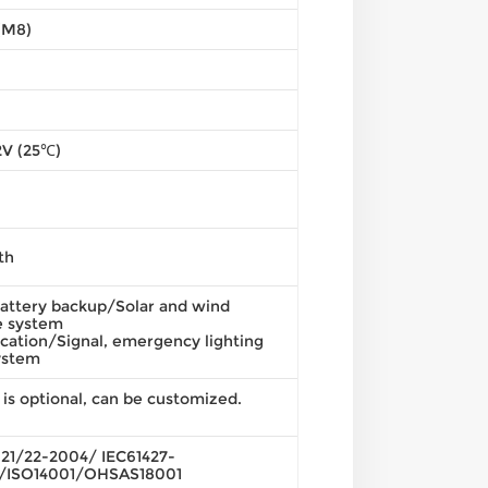
(M8)
12V (25℃)
th
attery backup/Solar and wind
e system
ation/Signal, emergency lighting
ystem
 is optional, can be customized.
21/22-2004/ IEC61427-
/ISO14001/OHSAS18001