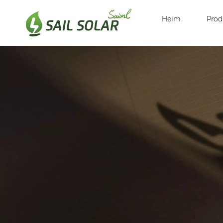
Heim
Prod