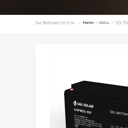
Heim
Akku
Sie Befinden Sich In :
12V 15
/
/
/