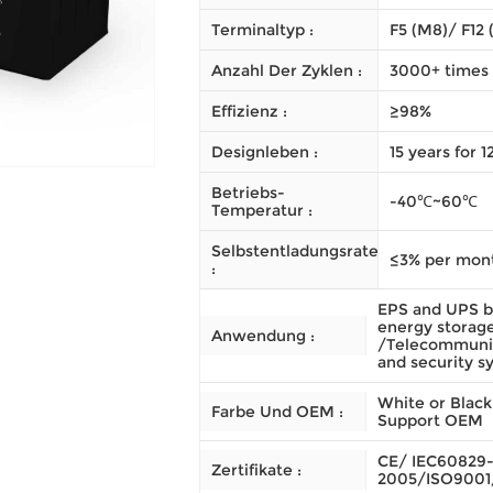
Terminaltyp :
F5 (M8)/ F12 
Anzahl Der Zyklen :
3000+ times
Effizienz :
≥98%
Designleben :
15 years for 
Betriebs-
-40℃~60℃
Temperatur :
Selbstentladungsrate
≤3% per mon
:
EPS and UPS b
energy storag
Anwendung :
/Telecommunic
and security s
White or Black
Farbe Und OEM :
Support OEM
CE/ IEC60829-
Zertifikate :
2005/ISO9001