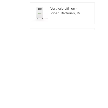
gewerbliche und
industrielle
Vertikale Lithium-
Anwendungen IP66
Ionen-Batterien, 16
ESS
kWh
Solarenergiespeicher
Gewerbliches und
industrielles 100-
kW/125-kW-
Solarhybridsystem
Deye GE-F60 All-in-
One ESS C&I Use
60kWh Lithium-
Batterieschrank
Solarenergiespeichersystem
für den Außenbereich
Deye Neuer Hybrid-
51,2V 100Ah
Wechselrichter mit
Solarenergiespeicher
SUN-7/7.6/8/10/12K-
SG06LP1-EU-CM3