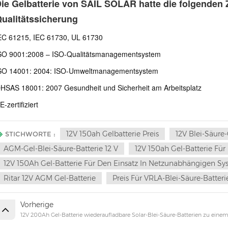
ie Gelbatterie von SAIL SOLAR hatte die folgenden Z
ualitätssicherung
EC 61215, IEC 61730, UL 61730
SO 9001:2008 – ISO-Qualitätsmanagementsystem
SO 14001: 2004: ISO-Umweltmanagementsystem
HSAS 18001: 2007 Gesundheit und Sicherheit am Arbeitsplatz
E-zertifiziert
12V 150ah Gelbatterie Preis
12V Blei-Säure
STICHWORTE :
AGM-Gel-Blei-Säure-Batterie 12 V
12V 150ah Gel-Batterie F
12V 150Ah Gel-Batterie Für Den Einsatz In Netzunabhängigen S
Ritar 12V AGM Gel-Batterie
Preis Für VRLA-Blei-Säure-Batteri
Vorherige
12V 200Ah Gel-Batterie wiederaufladbare Solar-Blei-Säure-Batterien zu einem