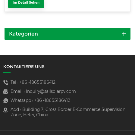
Im Detail Sehen
Kategorien
KONTAKTIERE UNS
Tel :
+86 -18655186412
Email :
Inquiry@sailsolarpv.com
Whatsapp :
+86 -18655186412
Add : Building 7, Cross Border E-Commerce Supervision
Zone, Hefei, China