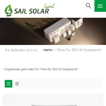
Heim
Preis Für 380-W-Solarpanel
Sie Befinden Sich In :
/
/
1 Ergebnisse gefunden für "Preis für 380-W-Solarpanel"