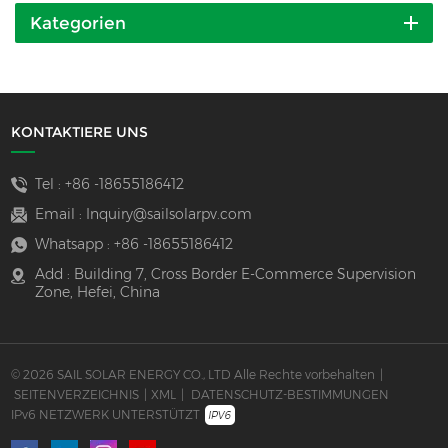
Kategorien
KONTAKTIERE UNS
Tel :
+86 -18655186412
Email :
Inquiry@sailsolarpv.com
Whatsapp :
+86 -18655186412
Add : Building 7, Cross Border E-Commerce Supervision
Zone, Hefei, China
© 2026 SAIL SOLAR ENERGY CO., LTD Alle Rechte vorbehalten
|
SEITENVERZEICHNIS
|
XML
|
DATENSCHUTZ-BESTIMMUNGEN
IPv6 NETZWERK UNTERSTÜTZT