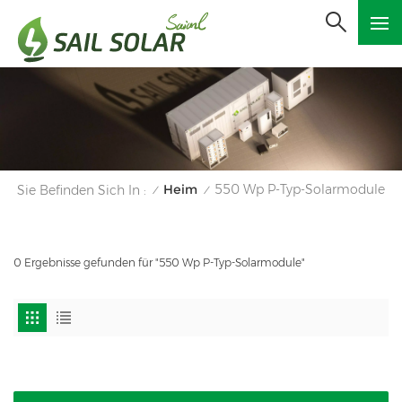
Heim
550 Wp P-Typ-Solarmodule
Sie Befinden Sich In :
/
/
0 Ergebnisse gefunden für "550 Wp P-Typ-Solarmodule"