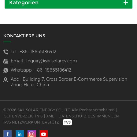
Kategorien
KONTAKTIERE UNS
Tel :
+86 -18655186412
Email :
Inquiry@sailsolarpv.com
Whatsapp :
+86 -18655186412
Add : Building 7, Cross Border E-Commerce Supervision
Zone, Hefei, China
© 2026 SAIL SOLAR ENERGY CO., LTD Alle Rechte vorbehalten
|
SEITENVERZEICHNIS
|
XML
|
DATENSCHUTZ-BESTIMMUNGEN
IPv6 NETZWERK UNTERSTÜTZT