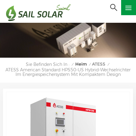
Heim
ATESS
Sie Befinden Sich In :
/
/
/
ATESS American Standard HPS50-US Hybrid-Wechselrichter
Im Energiespeichersystem Mit Kompaktem Design